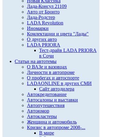
Новая Классика
Лада-Консул 21109
Авто от Бронто
Лада-Родстер
LADA Revolution
Иномарки
Комлектации и цвета "Лады"
О других авто
LADA PRIORA
Тест-драйв LADA PRIORA
в Сочи
Статьи на автотемы
О ВАЗе и вазовцах
Личности в автопроме
О пробегах и автоспорте
LADAONLINE в других СМИ
Сайт автодилера
Автокредитование
Автосалоны и выставки
Автопутешествия
Автоюмор
Автокластеры
Женщина и автомобиль
Кризис в автопроме 2008-...
В мире