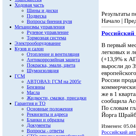
Ходовая часть
Шины и диски
Результаты по
Подвеска
Начало | Пред
Вопросы биения руля
Механизмы управления
Рулевое управление
Российский
Тормозная система
Электрооборудование
В первый мес
Кузов и салон
легковых и 
Отопление и вентиляция
(+13,9% к АП
Антикоррозийная защита
Покраска, эмали, цвета
выросли до 3
Шумоизоляция
европейского
ГСМ
России прода
АВТОВАЗ: ГСМ на 2005г
коммерчески
Бензины
Масла
же в 1 кварт
Жидкости, смазки, присадки
сообщила Асс
Гарантия и ТО
По словам г
Основные положения
Йорга Шрайб
Реквизиты и адреса
Бланки и образцы
Документы
Изменен: 05.04
Вопросы - ответы
Российский ав