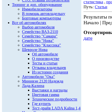
СТО: отзывы потребителей
статистика
,
пр
Тюнинг и доп. оборудование
Путь:
Статьи
Иммобилизаторы
В помощь автовладельцу
Результаты по
Бортовые компьютеры
Начало | Пред
Все об автомобилях
Выбор автомобиля
Семейство ВАЗ-2110
Отсортирова
Семейство "Самара"
дате
Семейство "Нива"
Семейство "Классика"
Шевроле Нива
Об автомобиле
О производстве
Тесты и статьи
Отзывы владельцев
Из истории создания
Автомобили "Ока"
Минивэн 2120 Надежда
Лада-Калина
Выставки и награды
Цветовая гамма
Технические подробности
Где купить
Тест-драйв LADA Kalina 1,4