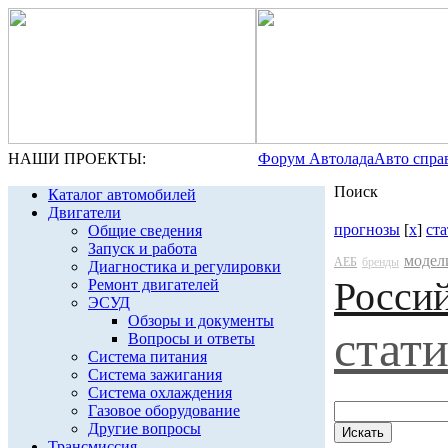
НАШИ ПРОЕКТЫ:
Форум Автолада
Авто спра
Поиск
Каталог автомобилей
Двигатели
прогнозы
[
x
]
ст
Общие сведения
Запуск и работа
модел
АЕБ
бренды
Диагностика и регулировки
Росси
Ремонт двигателей
ЭСУД
Обзоры и документы
стат
Вопросы и ответы
Система питания
Система зажигания
Система охлаждения
Газовое оборудование
Другие вопросы
Трансмиссия