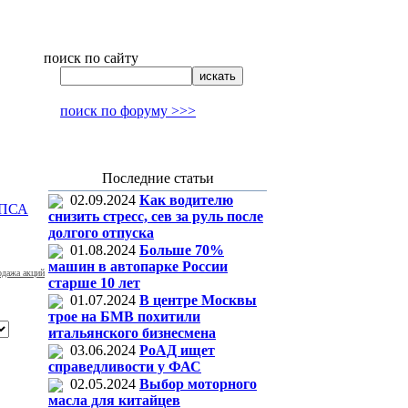
поиск по сайту
поиск по форуму >>>
Последние статьи
02.09.2024
Как водителю
ПСА
снизить стресс, сев за руль после
долгого отпуска
01.08.2024
Больше 70%
машин в автопарке России
одажа акций
старше 10 лет
01.07.2024
В центре Москвы
трое на БМВ похитили
итальянского бизнесмена
03.06.2024
РоАД ищет
справедливости у ФАС
02.05.2024
Выбор моторного
масла для китайцев