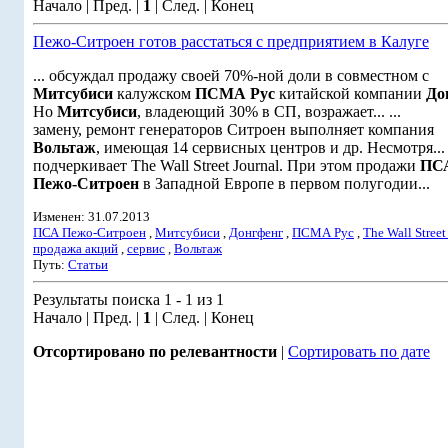
Начало | Пред. |
1
| След. | Конец
Пежо-Ситроен готов расстаться с предприятием в Калуге
... обсуждал продажу своей 70%-ной доли в совместном с
Митсубиси
калужском
ПСМА Рус
китайской компании
До
Но
Митсубиси
, владеющий 30% в СП, возражает... ...
замену, ремонт генераторов Ситроен выполняет компания
Вольтаж
, имеющая 14 сервисных центров и др. Несмотря... .
подчеркивает The Wall Street Journal. При этом продажи
ПС
Пежо-Ситроен
в Западной Европе в первом полугодии...
Изменен: 31.07.2013
ПСА Пежо-Ситроен
,
Митсубиси
,
Донгфенг
,
ПСМА Рус
,
The Wall Street
продажа акций
,
сервис
,
Вольтаж
Путь:
Статьи
Результаты поиска 1 - 1 из 1
Начало | Пред. |
1
| След. | Конец
Отсортировано по релевантности
|
Сортировать по дате