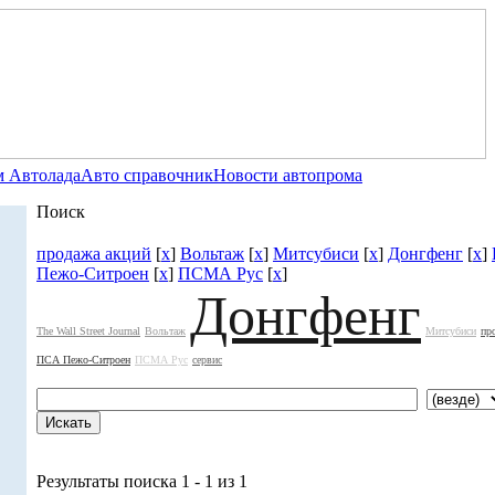
 Автолада
Авто справочник
Новости автопрома
Поиск
продажа акций
[
x
]
Вольтаж
[
x
]
Митсубиси
[
x
]
Донгфенг
[
x
]
Пежо-Ситроен
[
x
]
ПСМА Рус
[
x
]
Донгфенг
The Wall Street Journal
Вольтаж
Митсубиси
пр
ПСА Пежо-Ситроен
ПСМА Рус
сервис
Результаты поиска 1 - 1 из 1