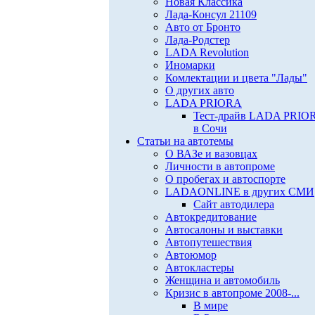
Новая Классика
Лада-Консул 21109
Авто от Бронто
Лада-Родстер
LADA Revolution
Иномарки
Комлектации и цвета "Лады"
О других авто
LADA PRIORA
Тест-драйв LADA PRIO
в Сочи
Статьи на автотемы
О ВАЗе и вазовцах
Личности в автопроме
О пробегах и автоспорте
LADAONLINE в других СМИ
Сайт автодилера
Автокредитование
Автосалоны и выставки
Автопутешествия
Автоюмор
Автокластеры
Женщина и автомобиль
Кризис в автопроме 2008-...
В мире