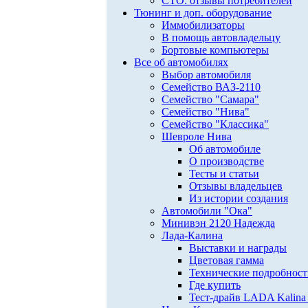
СТО: отзывы потребителей
Тюнинг и доп. оборудование
Иммобилизаторы
В помощь автовладельцу
Бортовые компьютеры
Все об автомобилях
Выбор автомобиля
Семейство ВАЗ-2110
Семейство "Самара"
Семейство "Нива"
Семейство "Классика"
Шевроле Нива
Об автомобиле
О производстве
Тесты и статьи
Отзывы владельцев
Из истории создания
Автомобили "Ока"
Минивэн 2120 Надежда
Лада-Калина
Выставки и награды
Цветовая гамма
Технические подробнос
Где купить
Тест-драйв LADA Kalina 