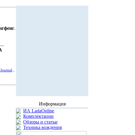
нгфенг
.
..
А
 Journal
,
Информация
ИА LadaOnline
Комплектации
Обзоры и статьи
Техника вождения