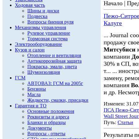
Начало | Пред
Ходовая часть
Шины и диски
Пежо-Ситроен
Подвеска
Вопросы биения руля
Калуге
Механизмы управления
Рулевое управление
... Journal 
Тормозная система
продажу свое
Электрооборудование
Митсубиси
к
Кузов и салон
Отопление и вентиляция
компании
До
Антикоррозийная защита
30% в СП, во
Покраска, эмали, цвета
т... ... инос
Шумоизоляция
замену, ремо
ГСМ
АВТОВАЗ: ГСМ на 2005г
компания
Во
Бензины
и др. Несмот
Масла
Жидкости, смазки, присадки
Изменен: 31.07
Гарантия и ТО
ПСА Пежо-Сит
Основные положения
Wall Street Jour
Реквизиты и адреса
Путь:
Статьи
Бланки и образцы
Документы
Вопросы - ответы
Результаты по