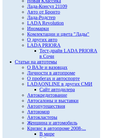
Новая Классика
Лада-Консул 21109
Авто от Бронто
Лада-Родстер
LADA Revolution
Иномарки
Комлектации и цвета "Лады"
О других авто
LADA PRIORA
Тест-драйв LADA PRIORA
в Сочи
Статьи на автотемы
О ВАЗе и вазовцах
Личности в автопроме
О пробегах и автоспорте
LADAONLINE в других СМИ
Сайт автодилера
Автокредитование
Автосалоны и выставки
Автопутешествия
Автоюмор
Автокластеры
Женщина и автомобиль
Кризис в автопроме 2008-...
В мире