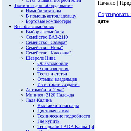
СТО: отзывы потребителей
Начало | Пред
Тюнинг и доп. оборудование
Иммобилизаторы
Сортировать 
В помощь автовладельцу
дате
Бортовые компьютеры
Все об автомобилях
Выбор автомобиля
Семейство ВАЗ-2110
Семейство "Самара"
Семейство "Нива"
Семейство "Классика"
Шевроле Нива
Об автомобиле
О производстве
Тесты и статьи
Отзывы владельцев
Из истории создания
Автомобили "Ока"
Минивэн 2120 Надежда
Лада-Калина
Выставки и награды
Цветовая гамма
Технические подробности
Где купить
Тест-драйв LADA Kalina 1,4