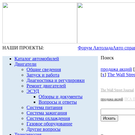
НАШИ ПРОЕКТЫ:
Форум Автолада
Авто спра
Поиск
Каталог автомобилей
Двигатели
продажа акций
[
Общие сведения
[
x
]
The Wall Stree
Запуск и работа
Диагностика и регулировки
Ремонт двигателей
The Wall Street Journal
ЭСУД
Обзоры и документы
продажа акций
ПСА П
Вопросы и ответы
Система питания
Система зажигания
Система охлаждения
Газовое оборудование
Другие вопросы
Трансмиссия