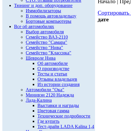
СТО: отзывы потребителей
Начало | Пред
Тюнинг и доп. оборудование
Иммобилизаторы
Сортировать 
В помощь автовладельцу
дате
Бортовые компьютеры
Все об автомобилях
Выбор автомобиля
Семейство ВАЗ-2110
Семейство "Самара"
Семейство "Нива"
Семейство "Классика"
Шевроле Нива
Об автомобиле
О производстве
Тесты и статьи
Отзывы владельцев
Из истории создания
Автомобили "Ока"
Минивэн 2120 Надежда
Лада-Калина
Выставки и награды
Цветовая гамма
Технические подробности
Где купить
Тест-драйв LADA Kalina 1,4