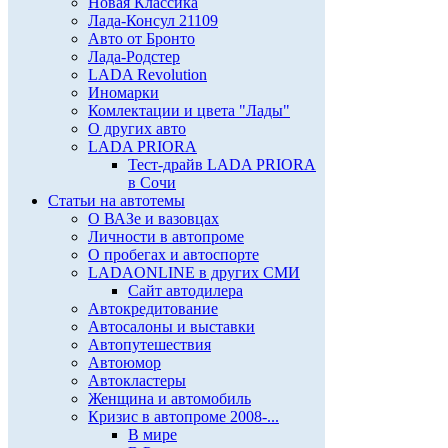
Новая Классика
Лада-Консул 21109
Авто от Бронто
Лада-Родстер
LADA Revolution
Иномарки
Комлектации и цвета "Лады"
О других авто
LADA PRIORA
Тест-драйв LADA PRIORA
в Сочи
Статьи на автотемы
О ВАЗе и вазовцах
Личности в автопроме
О пробегах и автоспорте
LADAONLINE в других СМИ
Сайт автодилера
Автокредитование
Автосалоны и выставки
Автопутешествия
Автоюмор
Автокластеры
Женщина и автомобиль
Кризис в автопроме 2008-...
В мире