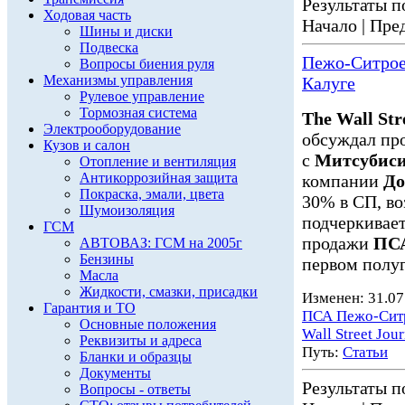
Результаты по
Ходовая часть
Начало | Пред
Шины и диски
Подвеска
Пежо-Ситроен
Вопросы биения руля
Механизмы управления
Калуге
Рулевое управление
Тормозная система
The Wall Str
Электрооборудование
обсуждал пр
Кузов и салон
с
Митсубис
Отопление и вентиляция
Антикоррозийная защита
компании
До
Покраска, эмали, цвета
30% в СП, воз
Шумоизоляция
подчеркивае
ГСМ
продажи
ПСА
АВТОВАЗ: ГСМ на 2005г
Бензины
первом полуг
Масла
Жидкости, смазки, присадки
Изменен: 31.07
Гарантия и ТО
ПСА Пежо-Сит
Основные положения
Wall Street Jour
Реквизиты и адреса
Путь:
Статьи
Бланки и образцы
Документы
Результаты по
Вопросы - ответы