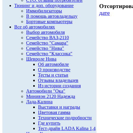
СТО: отзывы потребителей
Отсортирова
Тюнинг и доп. оборудование
Иммобилизаторы
дате
В помощь автовладельцу
Бортовые компьютеры
Все об автомобилях
Выбор автомобиля
Семейство ВАЗ-2110
Семейство "Самара"
Семейство "Нива"
Семейство "Классика"
Шевроле Нива
Об автомобиле
О производстве
Тесты и статьи
Отзывы владельцев
Из истории создания
Автомобили "Ока"
Минивэн 2120 Надежда
Лада-Калина
Выставки и награды
Цветовая гамма
Технические подробности
Где купить
Тест-драйв LADA Kalina 1,4