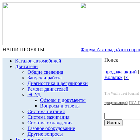
НАШИ ПРОЕКТЫ:
Форум Автолада
Авто спра
Поиск
Каталог автомобилей
Двигатели
продажа акций
[
Общие сведения
Вольтаж
[
x
]
Запуск и работа
Диагностика и регулировки
Ремонт двигателей
The Wall Street Journal
ЭСУД
Обзоры и документы
продажа акций
ПСА П
Вопросы и ответы
Система питания
Система зажигания
Система охлаждения
Газовое оборудование
Другие вопросы
Трансмиссия