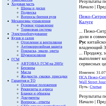
Результаты по
Ходовая часть
Начало | Пред
Шины и диски
Подвеска
Пежо-Ситроен
Вопросы биения руля
Механизмы управления
Калуге
Рулевое управление
Тормозная система
... Пежо-Сит
Электрооборудование
доли в совм
Кузов и салон
Рус
китайско
Отопление и вентиляция
Антикоррозийная защита
владеющий 30
Покраска, эмали, цвета
... Продажу,
Шумоизоляция
выполняет к
ГСМ
сервисных це
АВТОВАЗ: ГСМ на 2005г
Бензины
Масла
Изменен: 31.07
Жидкости, смазки, присадки
ПСА Пежо-Сит
Гарантия и ТО
Wall Street Jour
Основные положения
Путь:
Статьи
Реквизиты и адреса
Бланки и образцы
Результаты по
Документы
Начало | Пред
Вопросы - ответы