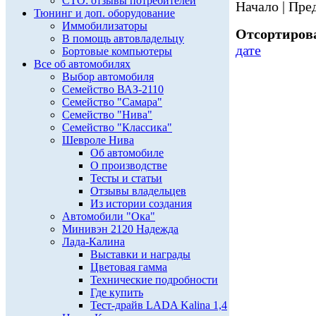
СТО: отзывы потребителей
Начало | Пред
Тюнинг и доп. оборудование
Иммобилизаторы
Отсортирова
В помощь автовладельцу
дате
Бортовые компьютеры
Все об автомобилях
Выбор автомобиля
Семейство ВАЗ-2110
Семейство "Самара"
Семейство "Нива"
Семейство "Классика"
Шевроле Нива
Об автомобиле
О производстве
Тесты и статьи
Отзывы владельцев
Из истории создания
Автомобили "Ока"
Минивэн 2120 Надежда
Лада-Калина
Выставки и награды
Цветовая гамма
Технические подробности
Где купить
Тест-драйв LADA Kalina 1,4