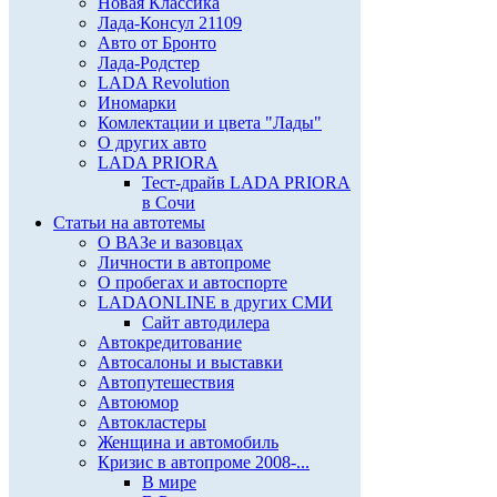
Новая Классика
Лада-Консул 21109
Авто от Бронто
Лада-Родстер
LADA Revolution
Иномарки
Комлектации и цвета "Лады"
О других авто
LADA PRIORA
Тест-драйв LADA PRIORA
в Сочи
Статьи на автотемы
О ВАЗе и вазовцах
Личности в автопроме
О пробегах и автоспорте
LADAONLINE в других СМИ
Сайт автодилера
Автокредитование
Автосалоны и выставки
Автопутешествия
Автоюмор
Автокластеры
Женщина и автомобиль
Кризис в автопроме 2008-...
В мире