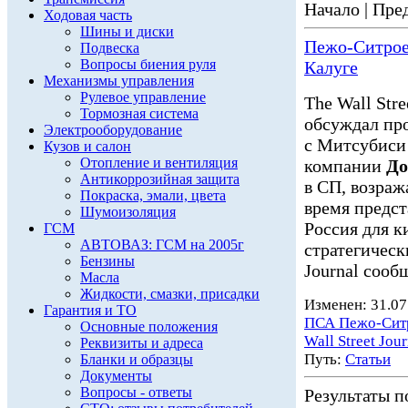
Начало | Пред
Ходовая часть
Шины и диски
Пежо-Ситроен
Подвеска
Вопросы биения руля
Калуге
Механизмы управления
Рулевое управление
The Wall Str
Тормозная система
обсуждал пр
Электрооборудование
с Митсубиси
Кузов и салон
Отопление и вентиляция
компании
До
Антикоррозийная защита
в СП, возраж
Покраска, эмали, цвета
время предс
Шумоизоляция
Россия для к
ГСМ
АВТОВАЗ: ГСМ на 2005г
стратегическ
Бензины
Journal сооб
Масла
Жидкости, смазки, присадки
Изменен: 31.07
Гарантия и ТО
ПСА Пежо-Сит
Основные положения
Wall Street Jour
Реквизиты и адреса
Путь:
Статьи
Бланки и образцы
Документы
Вопросы - ответы
Результаты по