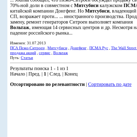
70%-ной доли в совместном с
Митсубиси
калужском
ПСМА
китайской компании Донгфенг. Но
Митсубиси
, владеющий
СП, возражает проти... ... иностранного производства. Прод
замену, ремонт генераторов Ситроен выполняет компания
Вольтаж
, имеющая 14 сервисных центров и др. Несмотря н
падение российского рынка...
Изменен: 31.07.2013
ПСА Пежо-Ситроен
,
Митсубиси
,
Донгфенг
,
ПСМА Рус
,
The Wall Street
продажа акций
,
сервис
,
Вольтаж
Путь:
Статьи
Результаты поиска 1 - 1 из 1
Начало | Пред. |
1
| След. | Конец
Отсортировано по релевантности
|
Сортировать по дате