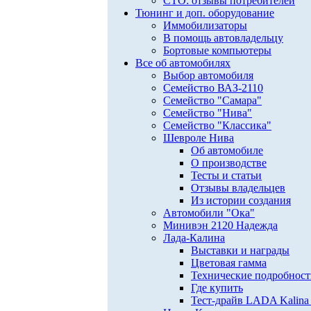
СТО: отзывы потребителей
Тюнинг и доп. оборудование
Иммобилизаторы
В помощь автовладельцу
Бортовые компьютеры
Все об автомобилях
Выбор автомобиля
Семейство ВАЗ-2110
Семейство "Самара"
Семейство "Нива"
Семейство "Классика"
Шевроле Нива
Об автомобиле
О производстве
Тесты и статьи
Отзывы владельцев
Из истории создания
Автомобили "Ока"
Минивэн 2120 Надежда
Лада-Калина
Выставки и награды
Цветовая гамма
Технические подробнос
Где купить
Тест-драйв LADA Kalina 