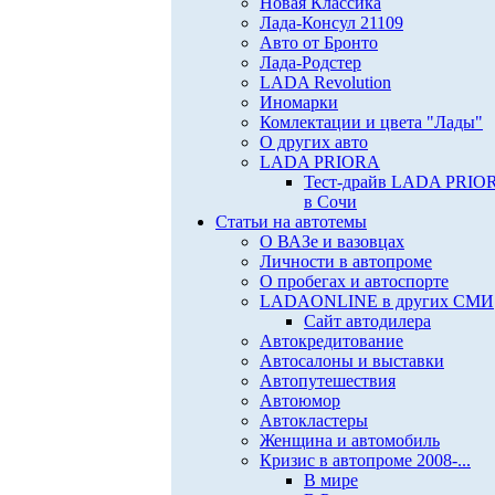
Новая Классика
Лада-Консул 21109
Авто от Бронто
Лада-Родстер
LADA Revolution
Иномарки
Комлектации и цвета "Лады"
О других авто
LADA PRIORA
Тест-драйв LADA PRIO
в Сочи
Статьи на автотемы
О ВАЗе и вазовцах
Личности в автопроме
О пробегах и автоспорте
LADAONLINE в других СМИ
Сайт автодилера
Автокредитование
Автосалоны и выставки
Автопутешествия
Автоюмор
Автокластеры
Женщина и автомобиль
Кризис в автопроме 2008-...
В мире