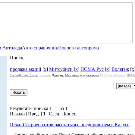
 Автолада
Авто справочник
Новости автопрома
Поиск
продажа акций
[
x
]
Митсубиси
[
x
]
ПСМА Рус
[
x
]
Вольтаж
[
x
The Wall Street Journal
Вольтаж
Донгфенг
Митсубиси
продажа акций
ПСА Пежо-Ситроен
ПСМА
Результаты поиска 1 - 1 из 1
Начало | Пред. |
1
| След. | Конец
Пежо-Ситроен готов расстаться с предприятием в Калуге
... Journal сообщил, что Пежо-Ситроен обсуждал продажу с