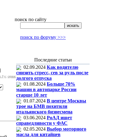
поиск по сайту
поиск по форуму >>>
Последние статьи
02.09.2024
Как водителю
]
снизить стресс, сев за руль после
 Рус
сервис
долгого отпуска
01.08.2024
Больше 70%
машин в автопарке России
старше 10 лет
01.07.2024
В центре Москвы
трое на БМВ похитили
итальянского бизнесмена
03.06.2024
РоАД ищет
справедливости у ФАС
02.05.2024
Выбор моторного
масла для китайцев
воей