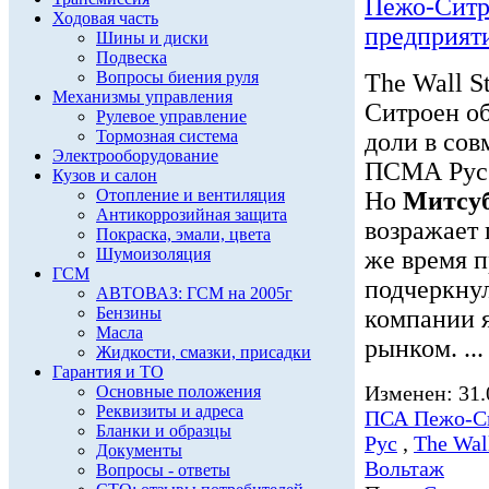
Пежо-Ситро
Ходовая часть
предприят
Шины и диски
Подвеска
Вопросы биения руля
The Wall S
Механизмы управления
Ситроен о
Рулевое управление
Тормозная система
доли в со
Электрооборудование
ПСМА Рус 
Кузов и салон
Отопление и вентиляция
Но
Митсу
Антикоррозийная защита
возражает 
Покраска, эмали, цвета
Шумоизоляция
же время 
ГСМ
подчеркнул
АВТОВАЗ: ГСМ на 2005г
Бензины
компании 
Масла
рынком. ...
Жидкости, смазки, присадки
Гарантия и ТО
Изменен: 31.
Основные положения
Реквизиты и адреса
ПСА Пежо-С
Бланки и образцы
Рус
,
The Wall
Документы
Вольтаж
Вопросы - ответы