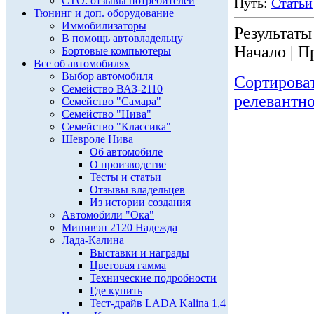
СТО: отзывы потребителей
Путь:
Статьи
Тюнинг и доп. оборудование
Иммобилизаторы
Результаты 
В помощь автовладельцу
Начало | П
Бортовые компьютеры
Все об автомобилях
Выбор автомобиля
Сортирова
Семейство ВАЗ-2110
релевантн
Семейство "Самара"
Семейство "Нива"
Семейство "Классика"
Шевроле Нива
Об автомобиле
О производстве
Тесты и статьи
Отзывы владельцев
Из истории создания
Автомобили "Ока"
Минивэн 2120 Надежда
Лада-Калина
Выставки и награды
Цветовая гамма
Технические подробности
Где купить
Тест-драйв LADA Kalina 1,4