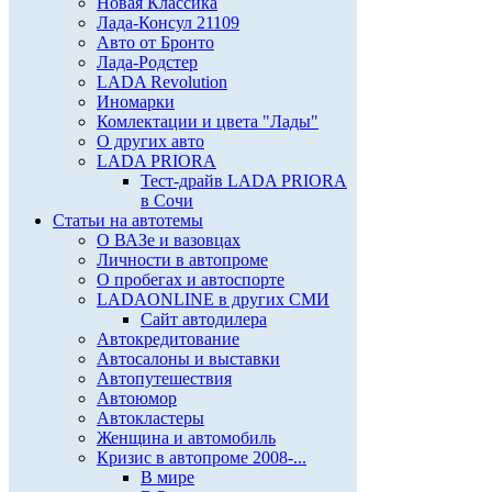
Новая Классика
Лада-Консул 21109
Авто от Бронто
Лада-Родстер
LADA Revolution
Иномарки
Комлектации и цвета "Лады"
О других авто
LADA PRIORA
Тест-драйв LADA PRIORA
в Сочи
Статьи на автотемы
О ВАЗе и вазовцах
Личности в автопроме
О пробегах и автоспорте
LADAONLINE в других СМИ
Сайт автодилера
Автокредитование
Автосалоны и выставки
Автопутешествия
Автоюмор
Автокластеры
Женщина и автомобиль
Кризис в автопроме 2008-...
В мире