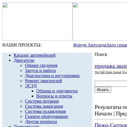
НАШИ ПРОЕКТЫ:
Форум Автолада
Авто спра
Поиск
Каталог автомобилей
Двигатели
продажа акц
Общие сведения
Запуск и работа
The Wall Street Journal
Вол
Диагностика и регулировки
Ремонт двигателей
ЭСУД
Обзоры и документы
Вопросы и ответы
Система питания
Система зажигания
Результаты по
Система охлаждения
Начало | Пред
Газовое оборудование
Другие вопросы
Пежо-Ситроен
Трансмиссия