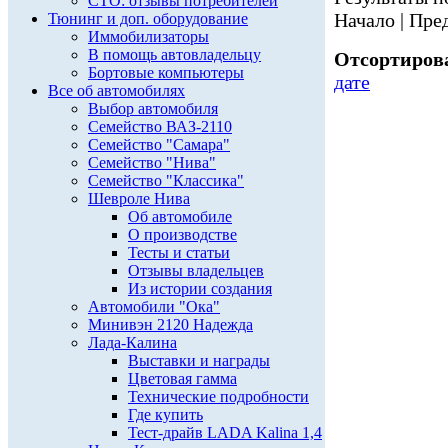
СТО: отзывы потребителей
Начало | Пред
Тюнинг и доп. оборудование
Иммобилизаторы
В помощь автовладельцу
Отсортирова
Бортовые компьютеры
дате
Все об автомобилях
Выбор автомобиля
Семейство ВАЗ-2110
Семейство "Самара"
Семейство "Нива"
Семейство "Классика"
Шевроле Нива
Об автомобиле
О производстве
Тесты и статьи
Отзывы владельцев
Из истории создания
Автомобили "Ока"
Минивэн 2120 Надежда
Лада-Калина
Выставки и награды
Цветовая гамма
Технические подробности
Где купить
Тест-драйв LADA Kalina 1,4