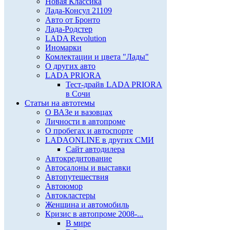
Новая Классика
Лада-Консул 21109
Авто от Бронто
Лада-Родстер
LADA Revolution
Иномарки
Комлектации и цвета "Лады"
О других авто
LADA PRIORA
Тест-драйв LADA PRIORA
в Сочи
Статьи на автотемы
О ВАЗе и вазовцах
Личности в автопроме
О пробегах и автоспорте
LADAONLINE в других СМИ
Сайт автодилера
Автокредитование
Автосалоны и выставки
Автопутешествия
Автоюмор
Автокластеры
Женщина и автомобиль
Кризис в автопроме 2008-...
В мире