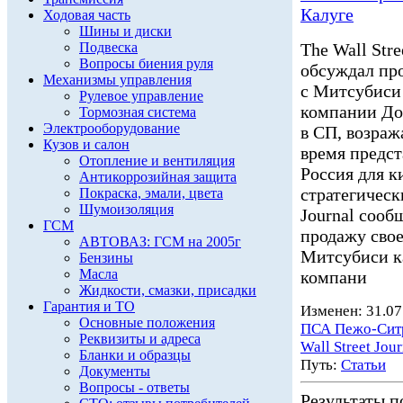
Калуге
Ходовая часть
Шины и диски
Подвеска
The Wall Str
Вопросы биения руля
обсуждал пр
Механизмы управления
с Митсубиси
Рулевое управление
компании До
Тормозная система
Электрооборудование
в СП, возраж
Кузов и салон
время предст
Отопление и вентиляция
Россия для к
Антикоррозийная защита
стратегическ
Покраска, эмали, цвета
Шумоизоляция
Journal сооб
ГСМ
продажу свое
АВТОВАЗ: ГСМ на 2005г
Митсубиси к
Бензины
Масла
компани
Жидкости, смазки, присадки
Гарантия и ТО
Изменен: 31.07
Основные положения
ПСА Пежо-Сит
Реквизиты и адреса
Wall Street Jour
Бланки и образцы
Путь:
Статьи
Документы
Вопросы - ответы
Результаты по