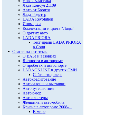
Новая Классика
Лада-Консул 21109
Авто от Бронто
Лада-Родстер
LADA Revolution
Иномарки
Комлектации и цвета "Лады"
О других авто
LADA PRIORA
Тест-драйв LADA PRIORA
в Сочи
Статьи на автотемы
О ВАЗе и вазовцах
Личности в автопроме
О пробегах и автоспорте
LADAONLINE в других СМИ
Сайт автодилера
Автокредитование
Автосалоны и выставки
Автопутешествия
Автоюмор
Автокластеры
Женщина и автомобиль
Кризис в автопроме 2008-...
В мире