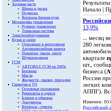
Результаты 
Ходовая часть
Начало | П
Шины и диски
Подвеска
Вопросы биения руля
Российск
Механизмы управления
13,9%
Рулевое управление
Тормозная система
Электрооборудование
... месяц 
Кузов и салон
280 легков
Отопление и вентиляция
Антикоррозийная защита
автомобиле
Покраска, эмали, цвета
квартале
п
Шумоизоляция
ГСМ
шт., сообщ
АВТОВАЗ: ГСМ на 2005г
бизнеса (
А
Бензины
Масла
России про
Жидкости, смазки, присадки
легких ко
Гарантия и ТО
Основные положения
АППГ). Все
Реквизиты и адреса
Бланки и образцы
Изменен: 05.
Документы
Вопросы - ответы
Российский 