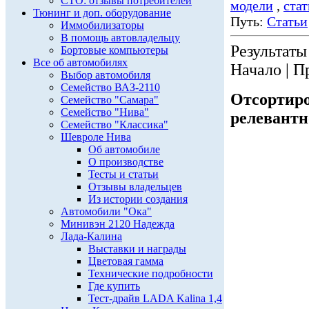
СТО: отзывы потребителей
модели
,
ста
Тюнинг и доп. оборудование
Путь:
Статьи
Иммобилизаторы
В помощь автовладельцу
Результаты 
Бортовые компьютеры
Все об автомобилях
Начало | П
Выбор автомобиля
Семейство ВАЗ-2110
Отсортиро
Семейство "Самара"
Семейство "Нива"
релевантн
Семейство "Классика"
Шевроле Нива
Об автомобиле
О производстве
Тесты и статьи
Отзывы владельцев
Из истории создания
Автомобили "Ока"
Минивэн 2120 Надежда
Лада-Калина
Выставки и награды
Цветовая гамма
Технические подробности
Где купить
Тест-драйв LADA Kalina 1,4