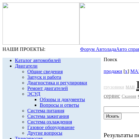
НАШИ ПРОЕКТЫ:
Форум Автолада
Авто спра
Поиск
Каталог автомобилей
Двигатели
продажи
[
x
]
МА
Общие сведения
Запуск и работа
Диагностика и регулировки
грузовики
МАН
Ремонт двигателей
ЭСУД
сервис
Скания
Обзоры и документы
Вопросы и ответы
Система питания
Система зажигания
Система охлаждения
Газовое оборудование
Другие вопросы
Результаты по
Трансмиссия