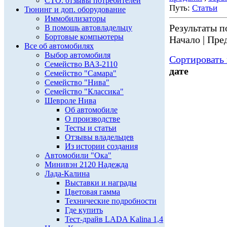
СТО: отзывы потребителей
Путь:
Статьи
Тюнинг и доп. оборудование
Иммобилизаторы
Результаты по
В помощь автовладельцу
Бортовые компьютеры
Начало | Пред
Все об автомобилях
Выбор автомобиля
Сортировать 
Семейство ВАЗ-2110
дате
Семейство "Самара"
Семейство "Нива"
Семейство "Классика"
Шевроле Нива
Об автомобиле
О производстве
Тесты и статьи
Отзывы владельцев
Из истории создания
Автомобили "Ока"
Минивэн 2120 Надежда
Лада-Калина
Выставки и награды
Цветовая гамма
Технические подробности
Где купить
Тест-драйв LADA Kalina 1,4