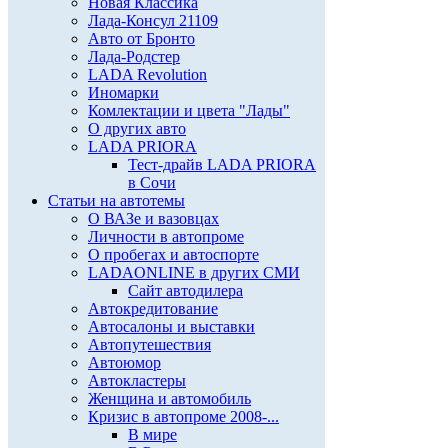
Новая Классика
Лада-Консул 21109
Авто от Бронто
Лада-Родстер
LADA Revolution
Иномарки
Комлектации и цвета "Лады"
О других авто
LADA PRIORA
Тест-драйв LADA PRIORA
в Сочи
Статьи на автотемы
О ВАЗе и вазовцах
Личности в автопроме
О пробегах и автоспорте
LADAONLINE в других СМИ
Сайт автодилера
Автокредитование
Автосалоны и выставки
Автопутешествия
Автоюмор
Автокластеры
Женщина и автомобиль
Кризис в автопроме 2008-...
В мире