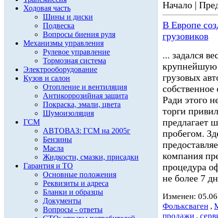
Начало | Пред
Ходовая часть
Шины и диски
В Европе со
Подвеска
Вопросы биения руля
грузовиков
Механизмы управления
Рулевое управление
... задался 
Тормозная система
крупнейшую 
Электрооборудование
грузовых ав
Кузов и салон
Отопление и вентиляция
собственное 
Антикоррозийная защита
Ради этого н
Покраска, эмали, цвета
торги привил
Шумоизоляция
предлагает 
ГСМ
АВТОВАЗ: ГСМ на 2005г
пробегом. Зд
Бензины
предоставл
Масла
компания пре
Жидкости, смазки, присадки
Гарантия и ТО
процедура о
Основные положения
не более 7 дне
Реквизиты и адреса
Бланки и образцы
Изменен: 05.06
Документы
Фольксваген
,
Вопросы - ответы
продажи
,
серв