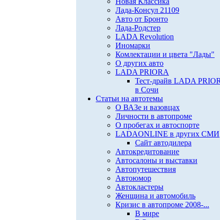
Новая Классика
Лада-Консул 21109
Авто от Бронто
Лада-Родстер
LADA Revolution
Иномарки
Комлектации и цвета "Лады"
О других авто
LADA PRIORA
Тест-драйв LADA PRIO
в Сочи
Статьи на автотемы
О ВАЗе и вазовцах
Личности в автопроме
О пробегах и автоспорте
LADAONLINE в других СМИ
Сайт автодилера
Автокредитование
Автосалоны и выставки
Автопутешествия
Автоюмор
Автокластеры
Женщина и автомобиль
Кризис в автопроме 2008-...
В мире