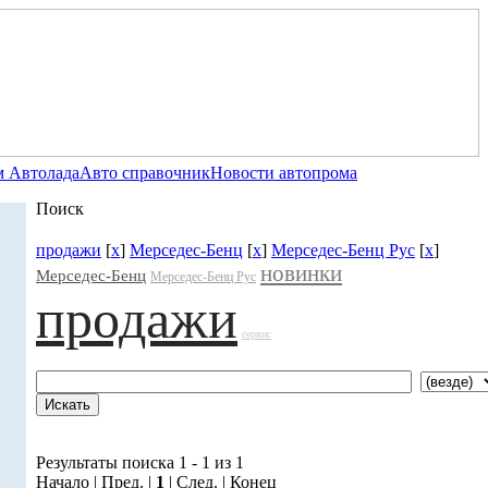
 Автолада
Авто справочник
Новости автопрома
Поиск
продажи
[
x
]
Мерседес-Бенц
[
x
]
Мерседес-Бенц Рус
[
x
]
новинки
Мерседес-Бенц
Мерседес-Бенц Рус
продажи
сервис
Результаты поиска 1 - 1 из 1
Начало | Пред. |
1
| След. | Конец