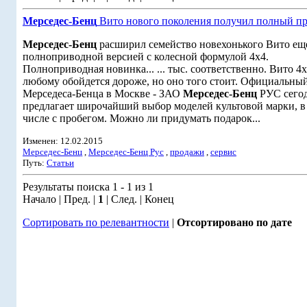
Мерседес-Бенц
Вито нового поколения получил полный п
Мерседес-Бенц
расширил семейство новехонького Вито ещ
полноприводной версией с колесной формулой 4x4.
Полноприводная новинка... ... тыс. соответственно. Вито 4
любому обойдется дороже, но оно того стоит. Официальны
Мерседеса-Бенца в Москве - ЗАО
Мерседес-Бенц
РУС сего
предлагает широчайший выбор моделей культовой марки, в
числе с пробегом. Можно ли придумать подарок...
Изменен: 12.02.2015
Мерседес-Бенц
,
Мерседес-Бенц Рус
,
продажи
,
сервис
Путь:
Статьи
Результаты поиска 1 - 1 из 1
Начало | Пред. |
1
| След. | Конец
Сортировать по релевантности
|
Отсортировано по дате