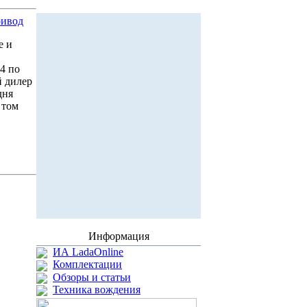
ривод
е и
х4 по
й дилер
дня
 том
Информация
ИА LadaOnline
Комплектации
Обзоры и статьи
Техника вождения