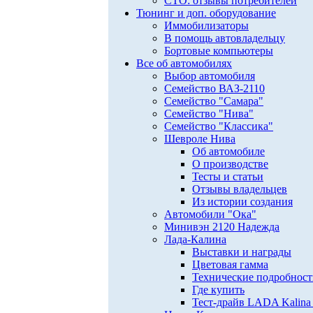
СТО: отзывы потребителей
Тюнинг и доп. оборудование
Иммобилизаторы
В помощь автовладельцу
Бортовые компьютеры
Все об автомобилях
Выбор автомобиля
Семейство ВАЗ-2110
Семейство "Самара"
Семейство "Нива"
Семейство "Классика"
Шевроле Нива
Об автомобиле
О производстве
Тесты и статьи
Отзывы владельцев
Из истории создания
Автомобили "Ока"
Минивэн 2120 Надежда
Лада-Калина
Выставки и награды
Цветовая гамма
Технические подробнос
Где купить
Тест-драйв LADA Kalina 