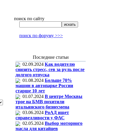
поиск по сайту
поиск по форуму >>>
Последние статьи
02.09.2024
Как водителю
снизить стресс, сев за руль после
долгого отпуска
01.08.2024
Больше 70%
машин в автопарке России
старше 10 лет
01.07.2024
В центре Москвы
трое на БМВ похитили
итальянского бизнесмена
03.06.2024
РоАД ищет
справедливости у ФАС
02.05.2024
Выбор моторного
масла для китайцев