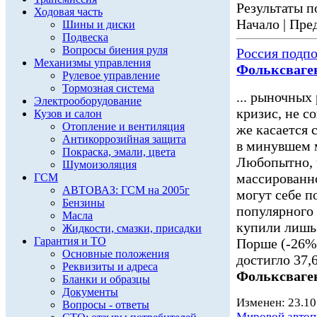
Результаты по
Ходовая часть
Начало | Пред
Шины и диски
Подвеска
Вопросы биения руля
Россия подп
Механизмы управления
Фольксваге
Рулевое управление
Тормозная система
... рыночных
Электрооборудование
кризис, не с
Кузов и салон
Отопление и вентиляция
же касается 
Антикоррозийная защита
в минувшем 
Покраска, эмали, цвета
Любопытно, ч
Шумоизоляция
массированно 
ГСМ
АВТОВАЗ: ГСМ на 2005г
могут себе п
Бензины
популярного 
Масла
купили лишь 
Жидкости, смазки, присадки
Гарантия и ТО
Порше (-26% 
Основные положения
достигло 37,
Реквизиты и адреса
Фольксваге
Бланки и образцы
Документы
Изменен: 23.10
Вопросы - ответы
Мировой авто