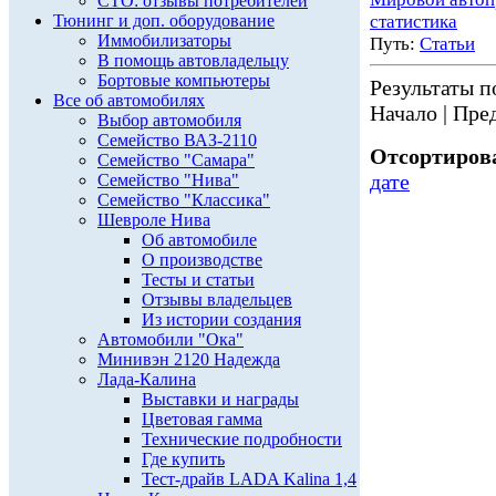
СТО: отзывы потребителей
Тюнинг и доп. оборудование
статистика
Иммобилизаторы
Путь:
Статьи
В помощь автовладельцу
Бортовые компьютеры
Результаты по
Все об автомобилях
Начало | Пред
Выбор автомобиля
Семейство ВАЗ-2110
Отсортирова
Семейство "Самара"
дате
Семейство "Нива"
Семейство "Классика"
Шевроле Нива
Об автомобиле
О производстве
Тесты и статьи
Отзывы владельцев
Из истории создания
Автомобили "Ока"
Минивэн 2120 Надежда
Лада-Калина
Выставки и награды
Цветовая гамма
Технические подробности
Где купить
Тест-драйв LADA Kalina 1,4