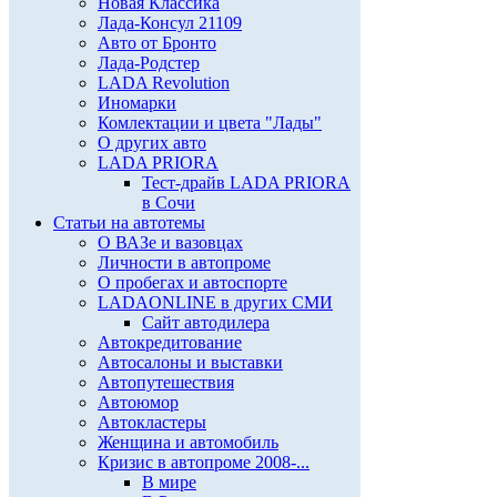
Новая Классика
Лада-Консул 21109
Авто от Бронто
Лада-Родстер
LADA Revolution
Иномарки
Комлектации и цвета "Лады"
О других авто
LADA PRIORA
Тест-драйв LADA PRIORA
в Сочи
Статьи на автотемы
О ВАЗе и вазовцах
Личности в автопроме
О пробегах и автоспорте
LADAONLINE в других СМИ
Сайт автодилера
Автокредитование
Автосалоны и выставки
Автопутешествия
Автоюмор
Автокластеры
Женщина и автомобиль
Кризис в автопроме 2008-...
В мире