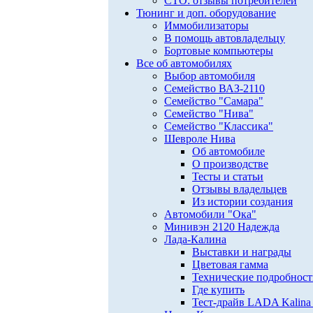
СТО: отзывы потребителей
Тюнинг и доп. оборудование
Иммобилизаторы
В помощь автовладельцу
Бортовые компьютеры
Все об автомобилях
Выбор автомобиля
Семейство ВАЗ-2110
Семейство "Самара"
Семейство "Нива"
Семейство "Классика"
Шевроле Нива
Об автомобиле
О производстве
Тесты и статьи
Отзывы владельцев
Из истории создания
Автомобили "Ока"
Минивэн 2120 Надежда
Лада-Калина
Выставки и награды
Цветовая гамма
Технические подробнос
Где купить
Тест-драйв LADA Kalina 