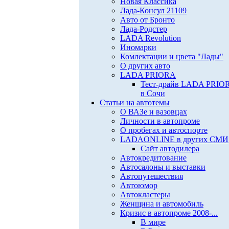
Новая Классика
Лада-Консул 21109
Авто от Бронто
Лада-Родстер
LADA Revolution
Иномарки
Комлектации и цвета "Лады"
О других авто
LADA PRIORA
Тест-драйв LADA PRIO
в Сочи
Статьи на автотемы
О ВАЗе и вазовцах
Личности в автопроме
О пробегах и автоспорте
LADAONLINE в других СМИ
Сайт автодилера
Автокредитование
Автосалоны и выставки
Автопутешествия
Автоюмор
Автокластеры
Женщина и автомобиль
Кризис в автопроме 2008-...
В мире