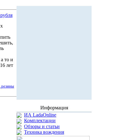
 рубля
их
упить
ешить,
ль
а то и
16 лет
а резины
Информация
ИА LadaOnline
Комплектации
Обзоры и статьи
Техника вождения