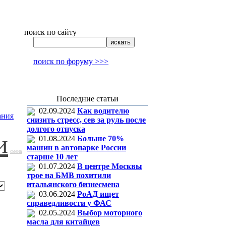
поиск по сайту
поиск по форуму >>>
Последние статьи
02.09.2024
Как водителю
ания
снизить стресс, сев за руль после
долгого отпуска
и
01.08.2024
Больше 70%
машин в автопарке России
смена
старше 10 лет
01.07.2024
В центре Москвы
трое на БМВ похитили
итальянского бизнесмена
03.06.2024
РоАД ищет
справедливости у ФАС
02.05.2024
Выбор моторного
масла для китайцев