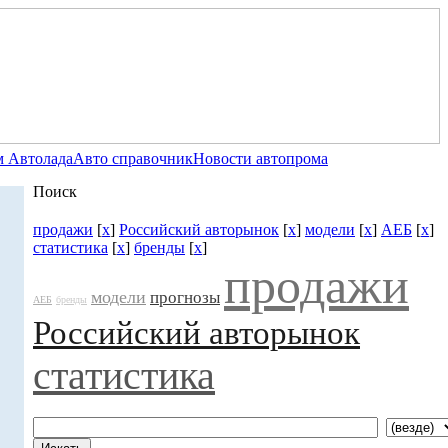
 Автолада
Авто справочник
Новости автопрома
Поиск
продажи
[
x
]
Российский авторынок
[
x
]
модели
[
x
]
АЕБ
[
x
]
статистика
[
x
]
бренды
[
x
]
продажи
модели
прогнозы
АЕБ
бренды
Российский авторынок
статистика