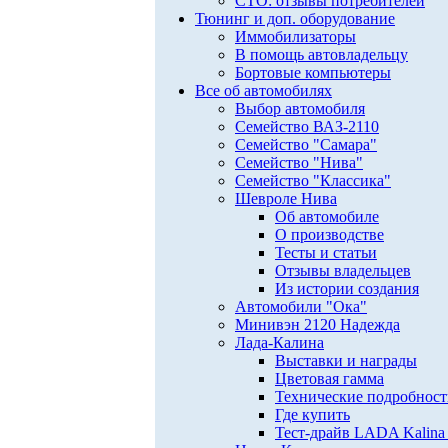
СТО: отзывы потребителей
Тюнинг и доп. оборудование
Иммобилизаторы
В помощь автовладельцу
Бортовые компьютеры
Все об автомобилях
Выбор автомобиля
Семейство ВАЗ-2110
Семейство "Самара"
Семейство "Нива"
Семейство "Классика"
Шевроле Нива
Об автомобиле
О производстве
Тесты и статьи
Отзывы владельцев
Из истории создания
Автомобили "Ока"
Минивэн 2120 Надежда
Лада-Калина
Выставки и награды
Цветовая гамма
Технические подробнос
Где купить
Тест-драйв LADA Kalina 