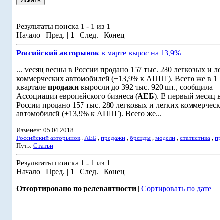
Результаты поиска 1 - 1 из 1
Начало | Пред. |
1
| След. | Конец
Российский авторынок
в марте вырос на 13,9%
... месяц весны в России продано 157 тыс. 280 легковых и л
коммерческих автомобилей (+13,9% к АППГ). Всего же в 1
квартале
продажи
выросли до 392 тыс. 920 шт., сообщила
Ассоциация европейского бизнеса (
АЕБ
). В первый месяц 
России продано 157 тыс. 280 легковых и легких коммерчес
автомобилей (+13,9% к АППГ). Всего же...
Изменен: 05.04.2018
Российский авторынок
,
АЕБ
,
продажи
,
бренды
,
модели
,
статистика
,
п
Путь:
Статьи
Результаты поиска 1 - 1 из 1
Начало | Пред. |
1
| След. | Конец
Отсортировано по релевантности
|
Сортировать по дате