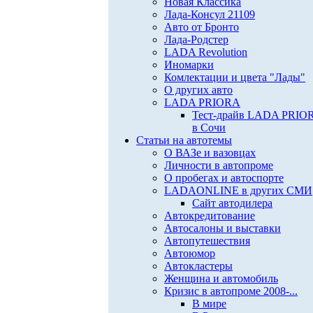
Новая Классика
Лада-Консул 21109
Авто от Бронто
Лада-Родстер
LADA Revolution
Иномарки
Комлектации и цвета "Лады"
О других авто
LADA PRIORA
Тест-драйв LADA PRIO
в Сочи
Статьи на автотемы
О ВАЗе и вазовцах
Личности в автопроме
О пробегах и автоспорте
LADAONLINE в других СМИ
Сайт автодилера
Автокредитование
Автосалоны и выставки
Автопутешествия
Автоюмор
Автокластеры
Женщина и автомобиль
Кризис в автопроме 2008-...
В мире