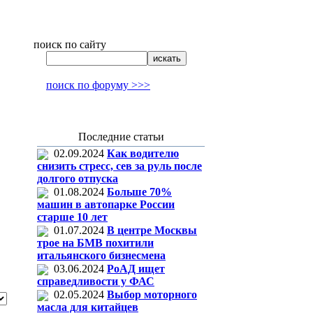
поиск по сайту
поиск по форуму >>>
Последние статьи
02.09.2024
Как водителю
снизить стресс, сев за руль после
долгого отпуска
01.08.2024
Больше 70%
машин в автопарке России
старше 10 лет
01.07.2024
В центре Москвы
трое на БМВ похитили
итальянского бизнесмена
03.06.2024
РоАД ищет
справедливости у ФАС
02.05.2024
Выбор моторного
масла для китайцев