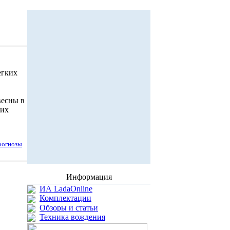
егких
весны в
ких
рогнозы
Информация
ИА LadaOnline
Комплектации
Обзоры и статьи
Техника вождения