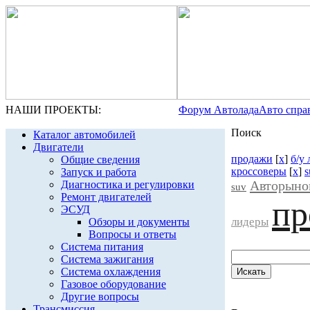
НАШИ ПРОЕКТЫ:
Форум Автолада
Авто спра
Поиск
Каталог автомобилей
Двигатели
продажи
[
x
]
б/у
Общие сведения
кроссоверы
[
x
]
s
Запуск и работа
Авторыно
Диагностика и регулировки
suv
Ремонт двигателей
пр
ЭСУД
лидеры
Обзоры и документы
Вопросы и ответы
Система питания
Система зажигания
Система охлаждения
Газовое оборудование
Другие вопросы
Трансмиссия