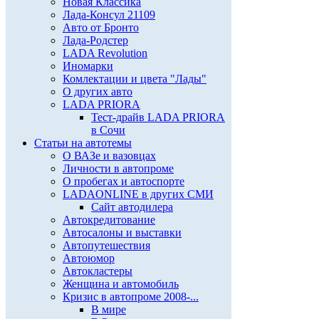
Новая Классика
Лада-Консул 21109
Авто от Бронто
Лада-Родстер
LADA Revolution
Иномарки
Комлектации и цвета "Лады"
О других авто
LADA PRIORA
Тест-драйв LADA PRIORA
в Сочи
Статьи на автотемы
О ВАЗе и вазовцах
Личности в автопроме
О пробегах и автоспорте
LADAONLINE в других СМИ
Сайт автодилера
Автокредитование
Автосалоны и выставки
Автопутешествия
Автоюмор
Автокластеры
Женщина и автомобиль
Кризис в автопроме 2008-...
В мире