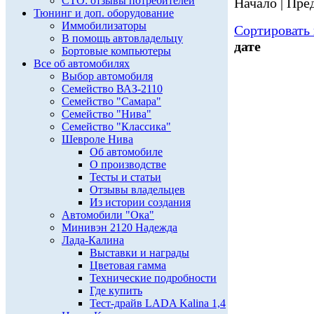
СТО: отзывы потребителей
Начало | Пред
Тюнинг и доп. оборудование
Иммобилизаторы
Сортировать 
В помощь автовладельцу
дате
Бортовые компьютеры
Все об автомобилях
Выбор автомобиля
Семейство ВАЗ-2110
Семейство "Самара"
Семейство "Нива"
Семейство "Классика"
Шевроле Нива
Об автомобиле
О производстве
Тесты и статьи
Отзывы владельцев
Из истории создания
Автомобили "Ока"
Минивэн 2120 Надежда
Лада-Калина
Выставки и награды
Цветовая гамма
Технические подробности
Где купить
Тест-драйв LADA Kalina 1,4