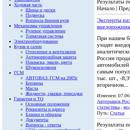
Результаты по
Ходовая часть
Начало | Пред
Шины и диски
Подвеска
Эксперты на
Вопросы биения руля
Механизмы управления
внедорожник
Рулевое управление
Тормозная система
При нашем б
Электрооборудование
уходят внед
Кузов и салон
аналитическо
Отопление и вентиляция
Антикоррозийная защита
России прода
Покраска, эмали, цвета
автомобилей
Шумоизоляция
самым популя
ГСМ
тыс. шт., -8
АВТОВАЗ: ГСМ на 2005г
Бензины
вторичном...
Масла
Жидкости, смазки, присадки
Изменен: 07.06
Гарантия и ТО
Авторынок Рос
Основные положения
статистика
,
мо
Реквизиты и адреса
Путь:
Статьи
Бланки и образцы
Документы
Результаты по
Вопросы - ответы