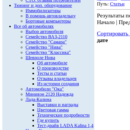
СТО: отзывы потребителей
Путь:
Статьи
Тюнинг и доп. оборудование
Иммобилизаторы
Результаты по
В помощь автовладельцу
Бортовые компьютеры
Начало | Пред
Все об автомобилях
Выбор автомобиля
Сортировать 
Семейство ВАЗ-2110
дате
Семейство "Самара"
Семейство "Нива"
Семейство "Классика"
Шевроле Нива
Об автомобиле
О производстве
Тесты и статьи
Отзывы владельцев
Из истории создания
Автомобили "Ока"
Минивэн 2120 Надежда
Лада-Калина
Выставки и награды
Цветовая гамма
Технические подробности
Где купить
Тест-драйв LADA Kalina 1,4