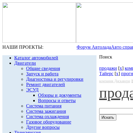
НАШИ ПРОЕКТЫ:
Форум Автолада
Авто спра
Поиск
Каталог автомобилей
Двигатели
продажи
[
x
]
ком
Общие сведения
Тайерс
[
x
]
прог
Запуск и работа
Диагностика и регулировки
компания Дискавери
Ремонт двигателей
прод
ЭСУД
Обзоры и документы
Вопросы и ответы
Система питания
Система зажигания
Система охлаждения
Газовое оборудование
Другие вопросы
Трансмиссия