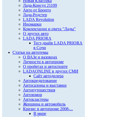
Новая Классика
Лада-Консул 21109
Авто от Бронто
Лада-Родстер
LADA Revolution
Иномарки
Комлектации и цвета "Лады"
О других авто
LADA PRIORA
Тест-драйв LADA PRIORA
в Сочи
Статьи на автотемы
О ВАЗе и вазовцах
Личности в автопроме
О пробегах и автоспорте
LADAONLINE в других СМИ
Сайт автодилера
Автокредитование
Автосалоны и выставки
Автопутешествия
Автоюмор
Автокластеры
Женщина и автомобиль
Кризис в автопроме 2008-...
В мире