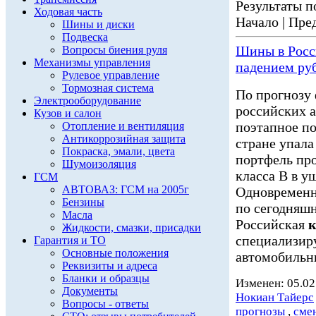
Результаты по
Ходовая часть
Начало | Пред
Шины и диски
Подвеска
Шины в Росс
Вопросы биения руля
Механизмы управления
падением ру
Рулевое управление
Тормозная система
По прогнозу
Электрооборудование
российских а
Кузов и салон
поэтапное пов
Отопление и вентиляция
Антикоррозийная защита
стране упала
Покраска, эмали, цвета
портфель пр
Шумоизоляция
класса B в у
ГСМ
АВТОВАЗ: ГСМ на 2005г
Одновременно
Бензины
по сегодняшн
Масла
Российская
к
Жидкости, смазки, присадки
специализиру
Гарантия и ТО
Основные положения
автомобильны
Реквизиты и адреса
Бланки и образцы
Изменен: 05.02
Документы
Нокиан Тайерс
Вопросы - ответы
прогнозы
,
сме