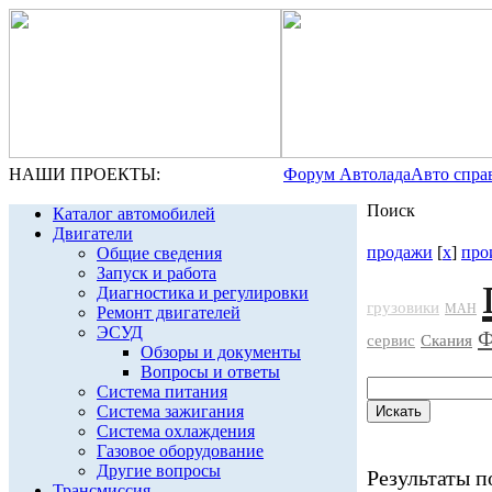
НАШИ ПРОЕКТЫ:
Форум Автолада
Авто спра
Поиск
Каталог автомобилей
Двигатели
продажи
[
x
]
про
Общие сведения
Запуск и работа
Диагностика и регулировки
грузовики
МАН
Ремонт двигателей
ЭСУД
Ф
сервис
Скания
Обзоры и документы
Вопросы и ответы
Система питания
Система зажигания
Система охлаждения
Газовое оборудование
Другие вопросы
Результаты по
Трансмиссия