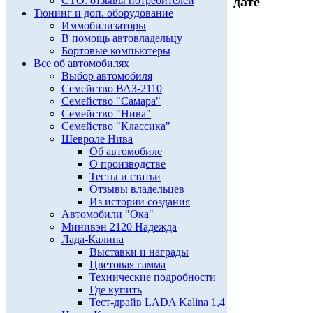
дате
СТО: отзывы потребителей
Тюнинг и доп. оборудование
Иммобилизаторы
В помощь автовладельцу
Бортовые компьютеры
Все об автомобилях
Выбор автомобиля
Семейство ВАЗ-2110
Семейство "Самара"
Семейство "Нива"
Семейство "Классика"
Шевроле Нива
Об автомобиле
О производстве
Тесты и статьи
Отзывы владельцев
Из истории создания
Автомобили "Ока"
Минивэн 2120 Надежда
Лада-Калина
Выставки и награды
Цветовая гамма
Технические подробности
Где купить
Тест-драйв LADA Kalina 1,4