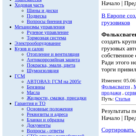
Начало | Пред
Ходовая часть
Шины и диски
В Европе со
Подвеска
Вопросы биения руля
грузовиков
Механизмы управления
Рулевое управление
Фольксваге
Тормозная система
создать кру
Электрооборудование
грузовых ав
Кузов и салон
Отопление и вентиляция
собственное 
Антикоррозийная защита
Ради этого н
Покраска, эмали, цвета
торги привил
Шумоизоляция
ГСМ
Изменен: 05.06
АВТОВАЗ: ГСМ на 2005г
Фольксваген
,
Бензины
Масла
продажи
,
серв
Жидкости, смазки, присадки
Путь:
Статьи
Гарантия и ТО
Основные положения
Результаты по
Реквизиты и адреса
Начало | Пред
Бланки и образцы
Документы
Сортировать 
Вопросы - ответы