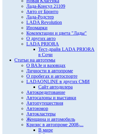
Новая Классика
Лада-Консул 21109
Авто от Бронто
Лада-Родстер
LADA Revolution
Иномарки
Комлектации и цвета "Лады"
О других авто
LADA PRIORA
Тест-драйв LADA PRIORA
в Сочи
Статьи на автотемы
О ВАЗе и вазовцах
Личности в автопроме
О пробегах и автоспорте
LADAONLINE в других СМИ
Сайт автодилера
Автокредитование
Автосалоны и выставки
Автопутешествия
Автоюмор
Автокластеры
Женщина и автомобиль
Кризис в автопроме 2008-...
В мире