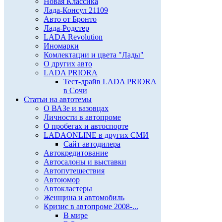
Новая Классика
Лада-Консул 21109
Авто от Бронто
Лада-Родстер
LADA Revolution
Иномарки
Комлектации и цвета "Лады"
О других авто
LADA PRIORA
Тест-драйв LADA PRIORA
в Сочи
Статьи на автотемы
О ВАЗе и вазовцах
Личности в автопроме
О пробегах и автоспорте
LADAONLINE в других СМИ
Сайт автодилера
Автокредитование
Автосалоны и выставки
Автопутешествия
Автоюмор
Автокластеры
Женщина и автомобиль
Кризис в автопроме 2008-...
В мире