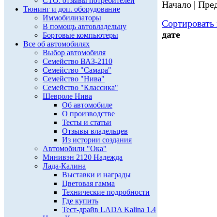
СТО: отзывы потребителей
Начало | Пред
Тюнинг и доп. оборудование
Иммобилизаторы
Сортировать 
В помощь автовладельцу
дате
Бортовые компьютеры
Все об автомобилях
Выбор автомобиля
Семейство ВАЗ-2110
Семейство "Самара"
Семейство "Нива"
Семейство "Классика"
Шевроле Нива
Об автомобиле
О производстве
Тесты и статьи
Отзывы владельцев
Из истории создания
Автомобили "Ока"
Минивэн 2120 Надежда
Лада-Калина
Выставки и награды
Цветовая гамма
Технические подробности
Где купить
Тест-драйв LADA Kalina 1,4