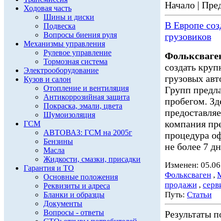
Начало | Пред
Ходовая часть
Шины и диски
В Европе со
Подвеска
Вопросы биения руля
грузовиков
Механизмы управления
Рулевое управление
Фольксваге
Тормозная система
создать кру
Электрооборудование
грузовых авт
Кузов и салон
Отопление и вентиляция
Групп предл
Антикоррозийная защита
пробегом. Зд
Покраска, эмали, цвета
предоставл
Шумоизоляция
компания пре
ГСМ
АВТОВАЗ: ГСМ на 2005г
процедура о
Бензины
не более 7 дне
Масла
Жидкости, смазки, присадки
Изменен: 05.06
Гарантия и ТО
Фольксваген
,
Основные положения
продажи
,
серв
Реквизиты и адреса
Путь:
Статьи
Бланки и образцы
Документы
Вопросы - ответы
Результаты по