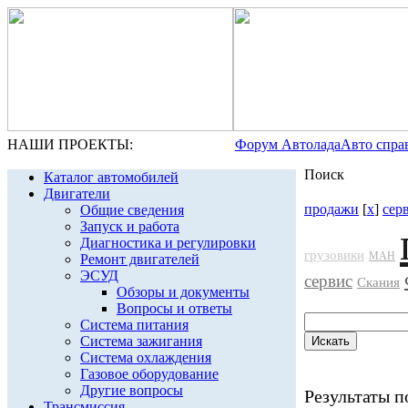
НАШИ ПРОЕКТЫ:
Форум Автолада
Авто спра
Поиск
Каталог автомобилей
Двигатели
продажи
[
x
]
сер
Общие сведения
Запуск и работа
Диагностика и регулировки
грузовики
МАН
Ремонт двигателей
ЭСУД
сервис
Скания
Обзоры и документы
Вопросы и ответы
Система питания
Система зажигания
Система охлаждения
Газовое оборудование
Другие вопросы
Результаты по
Трансмиссия