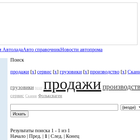
 Автолада
Авто справочник
Новости автопрома
Поиск
продажи
[
x
]
сервис
[
x
]
грузовики
[
x
]
производство
[
x
]
Скан
продажи
производст
грузовики
МАН
сервис
Фольксваген
Скания
Результаты поиска 1 - 1 из 1
Начало | Пред. |
1
| След. | Конец