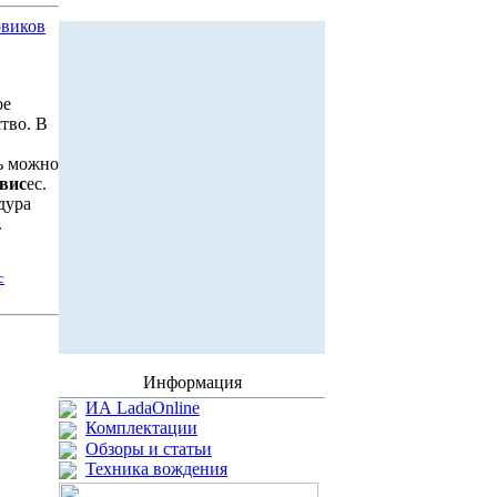
овиков
ое
тво. В
сь можно
вис
ес.
дура
.
с
Информация
ИА LadaOnline
Комплектации
Обзоры и статьи
Техника вождения