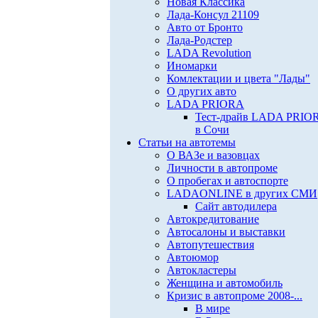
Новая Классика
Лада-Консул 21109
Авто от Бронто
Лада-Родстер
LADA Revolution
Иномарки
Комлектации и цвета "Лады"
О других авто
LADA PRIORA
Тест-драйв LADA PRIO
в Сочи
Статьи на автотемы
О ВАЗе и вазовцах
Личности в автопроме
О пробегах и автоспорте
LADAONLINE в других СМИ
Сайт автодилера
Автокредитование
Автосалоны и выставки
Автопутешествия
Автоюмор
Автокластеры
Женщина и автомобиль
Кризис в автопроме 2008-...
В мире