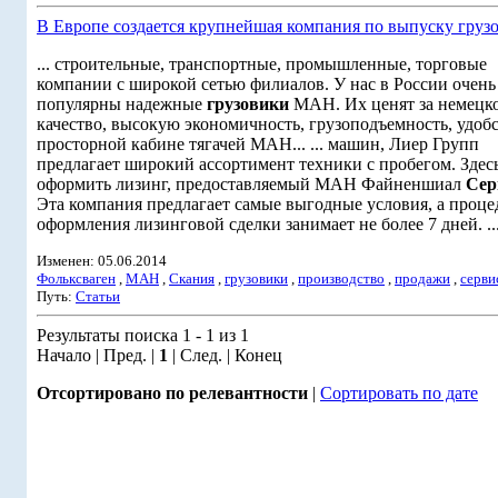
В Европе создается крупнейшая компания по выпуску груз
... строительные, транспортные, промышленные, торговые
компании с широкой сетью филиалов. У нас в России очень
популярны надежные
грузовики
МАН. Их ценят за немецк
качество, высокую экономичность, грузоподъемность, удобс
просторной кабине тягачей МАН... ... машин, Лиер Групп
предлагает широкий ассортимент техники с пробегом. Зде
оформить лизинг, предоставляемый МАН Файненшиал
Сер
Эта компания предлагает самые выгодные условия, а проце
оформления лизинговой сделки занимает не более 7 дней. ..
Изменен: 05.06.2014
Фольксваген
,
МАН
,
Скания
,
грузовики
,
производство
,
продажи
,
серви
Путь:
Статьи
Результаты поиска 1 - 1 из 1
Начало | Пред. |
1
| След. | Конец
Отсортировано по релевантности
|
Сортировать по дате