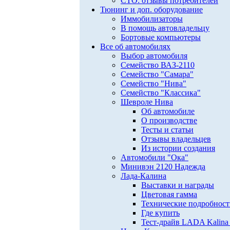
СТО: отзывы потребителей
Тюнинг и доп. оборудование
Иммобилизаторы
В помощь автовладельцу
Бортовые компьютеры
Все об автомобилях
Выбор автомобиля
Семейство ВАЗ-2110
Семейство "Самара"
Семейство "Нива"
Семейство "Классика"
Шевроле Нива
Об автомобиле
О производстве
Тесты и статьи
Отзывы владельцев
Из истории создания
Автомобили "Ока"
Минивэн 2120 Надежда
Лада-Калина
Выставки и награды
Цветовая гамма
Технические подробнос
Где купить
Тест-драйв LADA Kalina 