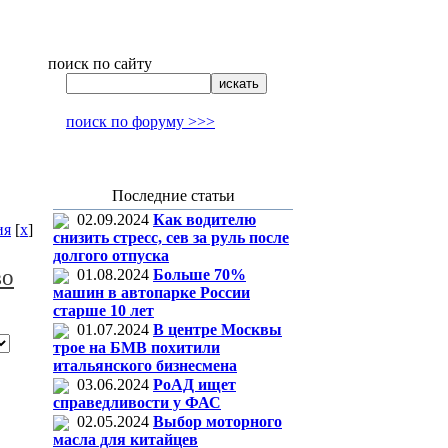
поиск по сайту
поиск по форуму >>>
Последние статьи
02.09.2024
Как водителю
ия
[
x
]
снизить стресс, сев за руль после
долгого отпуска
во
01.08.2024
Больше 70%
машин в автопарке России
старше 10 лет
01.07.2024
В центре Москвы
трое на БМВ похитили
итальянского бизнесмена
03.06.2024
РоАД ищет
справедливости у ФАС
02.05.2024
Выбор моторного
масла для китайцев