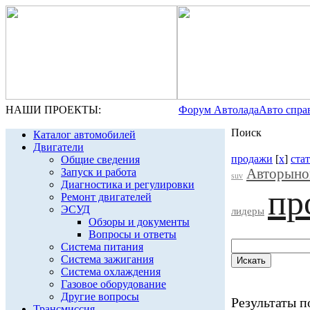
НАШИ ПРОЕКТЫ:
Форум Автолада
Авто спра
Поиск
Каталог автомобилей
Двигатели
продажи
[
x
]
ста
Общие сведения
Авторыно
Запуск и работа
suv
Диагностика и регулировки
пр
Ремонт двигателей
ЭСУД
лидеры
Обзоры и документы
Вопросы и ответы
Система питания
Система зажигания
Система охлаждения
Газовое оборудование
Другие вопросы
Результаты по
Трансмиссия