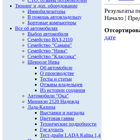
СТО: отзывы потребителей
Тюнинг и доп. оборудование
Результаты по
Иммобилизаторы
В помощь автовладельцу
Начало | Пред
Бортовые компьютеры
Все об автомобилях
Отсортирова
Выбор автомобиля
дате
Семейство ВАЗ-2110
Семейство "Самара"
Семейство "Нива"
Семейство "Классика"
Шевроле Нива
Об автомобиле
О производстве
Тесты и статьи
Отзывы владельцев
Из истории создания
Автомобили "Ока"
Минивэн 2120 Надежда
Лада-Калина
Выставки и награды
Цветовая гамма
Технические подробности
Где купить
Тест-драйв LADA Kalina 1,4