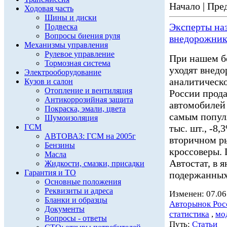
Начало | Пред
Ходовая часть
Шины и диски
Эксперты на
Подвеска
Вопросы биения руля
внедорожник
Механизмы управления
Рулевое управление
При нашем б
Тормозная система
уходят внед
Электрооборудование
аналитическо
Кузов и салон
Отопление и вентиляция
России прода
Антикоррозийная защита
автомобилей
Покраска, эмали, цвета
самым популя
Шумоизоляция
ГСМ
тыс. шт., -8
АВТОВАЗ: ГСМ на 2005г
вторичном р
Бензины
кроссоверы. 
Масла
Автостат, в 
Жидкости, смазки, присадки
Гарантия и ТО
подержанных
Основные положения
Реквизиты и адреса
Изменен: 07.06
Бланки и образцы
Авторынок Рос
Документы
статистика
,
мо
Вопросы - ответы
Путь:
Статьи