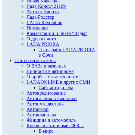
Новая Классика
Лада-Консул 21109
Авто от Бронто
Лада-Родстер
LADA Revolution
Иномарки
Комлектации и цвета "Лады"
О других авто
LADA PRIORA
Тест-драйв LADA PRIORA
в Сочи
Статьи на автотемы
О ВАЗе и вазовцах
Личности в автопроме
О пробегах и автоспорте
LADAONLINE в других СМИ
Сайт автодилера
Автокредитование
Автосалоны и выставки
Автопутешествия
Автоюмор
Автокластеры
Женщина и автомобиль
Кризис в автопроме 2008-...
В мире