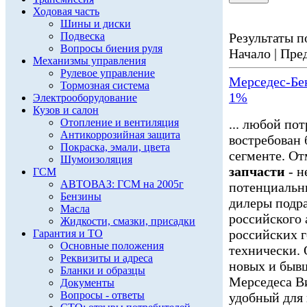
Ходовая часть
Шины и диски
Подвеска
Результаты по
Вопросы биения руля
Начало | Пред
Механизмы управления
Рулевое управление
Мерседес-Бе
Тормозная система
1%
Электрооборудование
Кузов и салон
Отопление и вентиляция
... любой по
Антикоррозийная защита
востребован 
Покраска, эмали, цвета
сегменте. О
Шумоизоляция
запчасти
- н
ГСМ
АВТОВАЗ: ГСМ на 2005г
потенциальн
Бензины
дилеры подра
Масла
российского 
Жидкости, смазки, присадки
российских г
Гарантия и ТО
Основные положения
технически. 
Реквизиты и адреса
новых и быв
Бланки и образцы
Мерседеса В
Документы
Вопросы - ответы
удобный для 