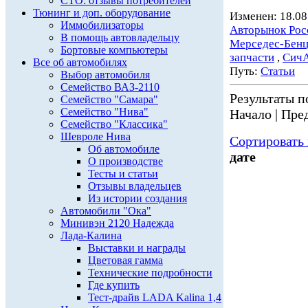
СТО: отзывы потребителей
Тюнинг и доп. оборудование
Изменен: 18.08
Иммобилизаторы
Авторынок Рос
В помощь автовладельцу
Мерседес-Бен
Бортовые компьютеры
запчасти
,
Сич
Все об автомобилях
Путь:
Статьи
Выбор автомобиля
Семейство ВАЗ-2110
Результаты по
Семейство "Самара"
Семейство "Нива"
Начало | Пред
Семейство "Классика"
Шевроле Нива
Сортировать 
Об автомобиле
дате
О производстве
Тесты и статьи
Отзывы владельцев
Из истории создания
Автомобили "Ока"
Минивэн 2120 Надежда
Лада-Калина
Выставки и награды
Цветовая гамма
Технические подробности
Где купить
Тест-драйв LADA Kalina 1,4