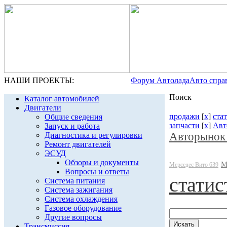
НАШИ ПРОЕКТЫ:
Форум Автолада
Авто спра
Поиск
Каталог автомобилей
Двигатели
продажи
[
x
]
ста
Общие сведения
запчасти
[
x
]
Авт
Запуск и работа
Авторынок
Диагностика и регулировки
Ремонт двигателей
ЭСУД
Обзоры и документы
М
Мерседес Вито 639
Вопросы и ответы
статис
Система питания
Система зажигания
Система охлаждения
Газовое оборудование
Другие вопросы
Трансмиссия