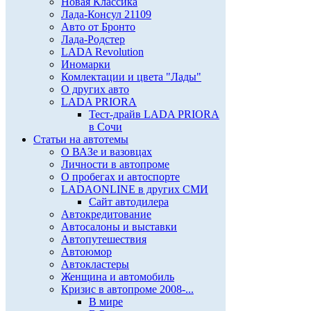
Новая Классика
Лада-Консул 21109
Авто от Бронто
Лада-Родстер
LADA Revolution
Иномарки
Комлектации и цвета "Лады"
О других авто
LADA PRIORA
Тест-драйв LADA PRIORA
в Сочи
Статьи на автотемы
О ВАЗе и вазовцах
Личности в автопроме
О пробегах и автоспорте
LADAONLINE в других СМИ
Сайт автодилера
Автокредитование
Автосалоны и выставки
Автопутешествия
Автоюмор
Автокластеры
Женщина и автомобиль
Кризис в автопроме 2008-...
В мире