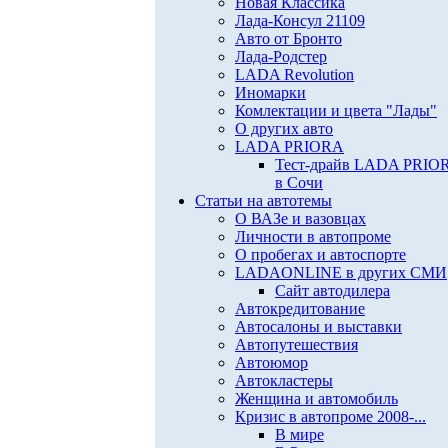
Новая Классика
Лада-Консул 21109
Авто от Бронто
Лада-Родстер
LADA Revolution
Иномарки
Комлектации и цвета "Лады"
О других авто
LADA PRIORA
Тест-драйв LADA PRIO
в Сочи
Статьи на автотемы
О ВАЗе и вазовцах
Личности в автопроме
О пробегах и автоспорте
LADAONLINE в других СМИ
Сайт автодилера
Автокредитование
Автосалоны и выставки
Автопутешествия
Автоюмор
Автокластеры
Женщина и автомобиль
Кризис в автопроме 2008-...
В мире