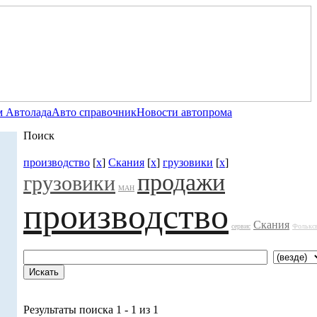
 Автолада
Авто справочник
Новости автопрома
Поиск
производство
[
x
]
Скания
[
x
]
грузовики
[
x
]
продажи
грузовики
МАН
производство
Скания
сервис
Фольксв
Результаты поиска 1 - 1 из 1