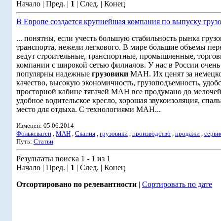
Начало | Пред. |
1
| След. | Конец
В Европе создается крупнейшая компания по выпуску груз
... понятны, если учесть большую стабильность рынка грузо
транспорта, нежели легкового. В мире большие объемы пер
ведут строительные, транспортные, промышленные, торго
компании с широкой сетью филиалов. У нас в России очень
популярны надежные
грузовики
МАН. Их ценят за немецк
качество, высокую экономичность, грузоподъемность, удобс
просторной кабине тягачей МАН все продумано до мелочей
удобное водительское кресло, хорошая звукоизоляция, спал
место для отдыха. С технологиями МАН...
Изменен: 05.06.2014
Фольксваген
,
МАН
,
Скания
,
грузовики
,
производство
,
продажи
,
серви
Путь:
Статьи
Результаты поиска 1 - 1 из 1
Начало | Пред. |
1
| След. | Конец
Отсортировано по релевантности
|
Сортировать по дате