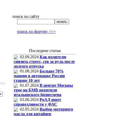
поиск по сайту
поиск по форуму >>>
Последние статьи
02.09.2024
Как водителю
снизить стресс, сев за руль после
долгого отпуска
01.08.2024
Больше 70%
машин в автопарке России
старше 10 лет
аген
01.07.2024
В центре Москвы
трое на БМВ похитили
итальянского бизнесмена
03.06.2024
РоАД ищет
справедливости у ФАС
02.05.2024
Выбор моторного
масла для китайцев