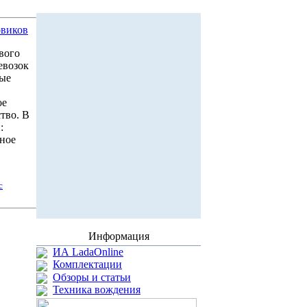
овиков
вого
евозок
вые
ое
тво. В
:
ьное
с
Информация
ИА LadaOnline
Комплектации
Обзоры и статьи
Техника вождения