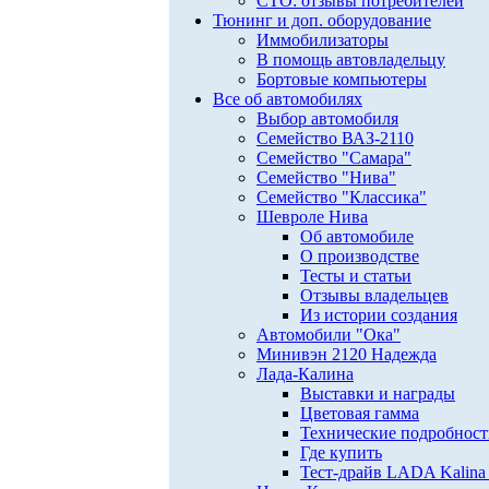
СТО: отзывы потребителей
Тюнинг и доп. оборудование
Иммобилизаторы
В помощь автовладельцу
Бортовые компьютеры
Все об автомобилях
Выбор автомобиля
Семейство ВАЗ-2110
Семейство "Самара"
Семейство "Нива"
Семейство "Классика"
Шевроле Нива
Об автомобиле
О производстве
Тесты и статьи
Отзывы владельцев
Из истории создания
Автомобили "Ока"
Минивэн 2120 Надежда
Лада-Калина
Выставки и награды
Цветовая гамма
Технические подробнос
Где купить
Тест-драйв LADA Kalina 