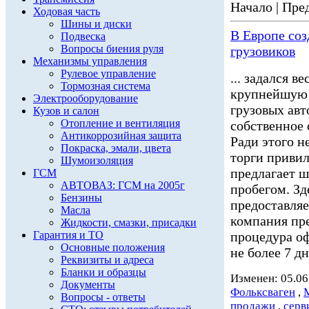
Начало | Пред
Ходовая часть
Шины и диски
В Европе со
Подвеска
Вопросы биения руля
грузовиков
Механизмы управления
Рулевое управление
... задался 
Тормозная система
крупнейшую 
Электрооборудование
грузовых ав
Кузов и салон
Отопление и вентиляция
собственное 
Антикоррозийная защита
Ради этого н
Покраска, эмали, цвета
торги привил
Шумоизоляция
предлагает 
ГСМ
АВТОВАЗ: ГСМ на 2005г
пробегом. Зд
Бензины
предоставл
Масла
компания пре
Жидкости, смазки, присадки
Гарантия и ТО
процедура о
Основные положения
не более 7 дне
Реквизиты и адреса
Бланки и образцы
Изменен: 05.06
Документы
Фольксваген
,
Вопросы - ответы
продажи
,
серв