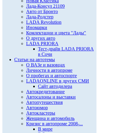
Новая Классика
Лада-Консул 21109
Авто от Бронто
Лада-Родстер
LADA Revolution
Иномарки
Комлектации и цвета "Лады"
О других авто
LADA PRIORA
Тест-драйв LADA PRIORA
в Сочи
Статьи на автотемы
О ВАЗе и вазовцах
Личности в автопроме
О пробегах и автоспорте
LADAONLINE в других СМИ
Сайт автодилера
Автокредитование
Автосалоны и выставки
Автопутешествия
Автоюмор
Автокластеры
Женщина и автомобиль
Кризис в автопроме 2008-...
В мире