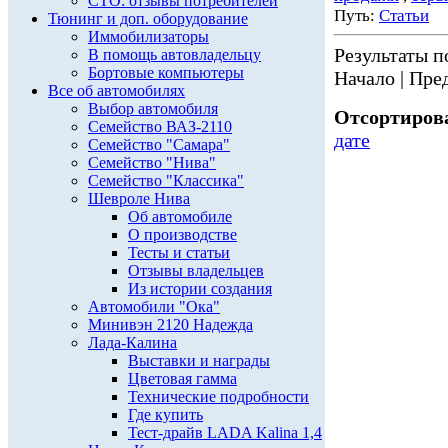
СТО: отзывы потребителей
Путь:
Статьи
Тюнинг и доп. оборудование
Иммобилизаторы
Результаты по
В помощь автовладельцу
Бортовые компьютеры
Начало | Пред
Все об автомобилях
Выбор автомобиля
Отсортирова
Семейство ВАЗ-2110
дате
Семейство "Самара"
Семейство "Нива"
Семейство "Классика"
Шевроле Нива
Об автомобиле
О производстве
Тесты и статьи
Отзывы владельцев
Из истории создания
Автомобили "Ока"
Минивэн 2120 Надежда
Лада-Калина
Выставки и награды
Цветовая гамма
Технические подробности
Где купить
Тест-драйв LADA Kalina 1,4