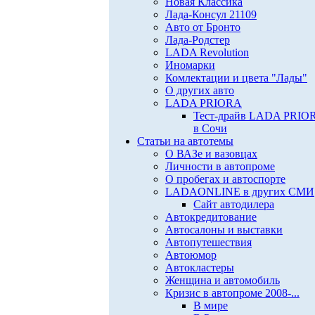
Новая Классика
Лада-Консул 21109
Авто от Бронто
Лада-Родстер
LADA Revolution
Иномарки
Комлектации и цвета "Лады"
О других авто
LADA PRIORA
Тест-драйв LADA PRIO
в Сочи
Статьи на автотемы
О ВАЗе и вазовцах
Личности в автопроме
О пробегах и автоспорте
LADAONLINE в других СМИ
Сайт автодилера
Автокредитование
Автосалоны и выставки
Автопутешествия
Автоюмор
Автокластеры
Женщина и автомобиль
Кризис в автопроме 2008-...
В мире