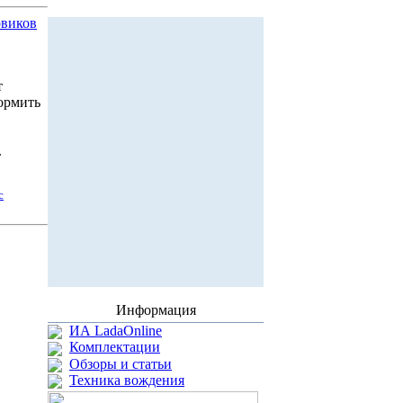
овиков
т
ормить
.
с
Информация
ИА LadaOnline
Комплектации
Обзоры и статьи
Техника вождения