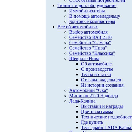
СТО: отзывы потребителей
Тюнинг и доп. оборудование
Иммобилизаторы
В помощь автовладельцу
Бортовые компьютеры
Все об автомобилях
Выбор автомобиля
Семейство ВАЗ-2110
Семейство "Самара"
Семейство "Нива"
Семейство "Классика"
Шевроле Нива
Об автомобиле
О производстве
Тесты и статьи
Отзывы владельцев
Из истории создания
Автомобили "Ока"
Минивэн 2120 Надежда
Лада-Калина
Выставки и награды
Цветовая гамма
Технические подробнос
Где купить
Тест-драйв LADA Kalina 