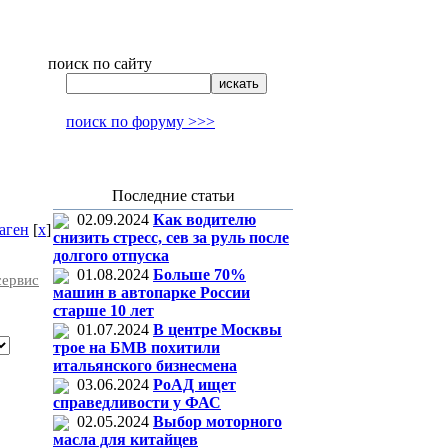
поиск по сайту
поиск по форуму >>>
Последние статьи
02.09.2024
Как водителю
аген
[
x
]
снизить стресс, сев за руль после
долгого отпуска
01.08.2024
Больше 70%
сервис
машин в автопарке России
старше 10 лет
01.07.2024
В центре Москвы
трое на БМВ похитили
итальянского бизнесмена
03.06.2024
РоАД ищет
справедливости у ФАС
02.05.2024
Выбор моторного
масла для китайцев