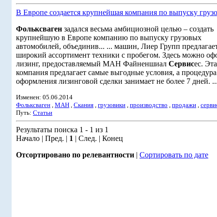
В Европе создается крупнейшая компания по выпуску груз
Фольксваген
задался весьма амбициозной целью – создать
крупнейшую в Европе компанию по выпуску грузовых
автомобилей, объединив... ... машин, Лиер Групп предлагае
широкий ассортимент техники с пробегом. Здесь можно оф
лизинг, предоставляемый МАН Файненшиал
Сервис
ес. Эта
компания предлагает самые выгодные условия, а процедура
оформления лизинговой сделки занимает не более 7 дней. ..
Изменен: 05.06.2014
Фольксваген
,
МАН
,
Скания
,
грузовики
,
производство
,
продажи
,
серви
Путь:
Статьи
Результаты поиска 1 - 1 из 1
Начало | Пред. |
1
| След. | Конец
Отсортировано по релевантности
|
Сортировать по дате