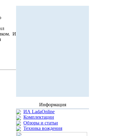
о
ил
иком. И
я
Информация
ИА LadaOnline
Комплектации
Обзоры и статьи
Техника вождения