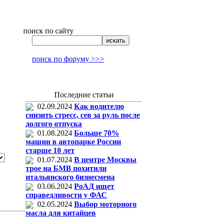
поиск по сайту
поиск по форуму >>>
Последние статьи
02.09.2024
Как водителю
снизить стресс, сев за руль после
долгого отпуска
01.08.2024
Больше 70%
машин в автопарке России
старше 10 лет
01.07.2024
В центре Москвы
трое на БМВ похитили
итальянского бизнесмена
03.06.2024
РоАД ищет
справедливости у ФАС
02.05.2024
Выбор моторного
масла для китайцев