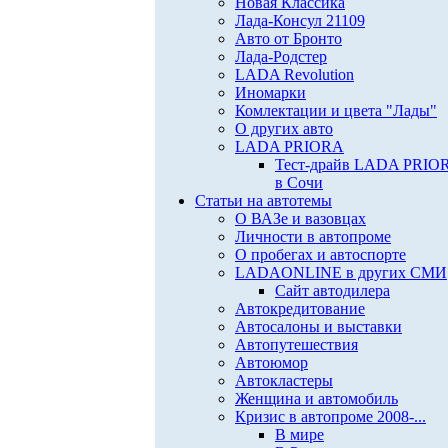
Новая Классика
Лада-Консул 21109
Авто от Бронто
Лада-Родстер
LADA Revolution
Иномарки
Комлектации и цвета "Лады"
О других авто
LADA PRIORA
Тест-драйв LADA PRIO
в Сочи
Статьи на автотемы
О ВАЗе и вазовцах
Личности в автопроме
О пробегах и автоспорте
LADAONLINE в других СМИ
Сайт автодилера
Автокредитование
Автосалоны и выставки
Автопутешествия
Автоюмор
Автокластеры
Женщина и автомобиль
Кризис в автопроме 2008-...
В мире