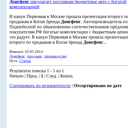
Донгфенг
предлагает россиянам бюджетные авто с богатой
комплектацией
В канун Первомая в Москве прошла презентация второго п
продажам в Китае бренда
Донгфенг
. Автопроизводитель из
Поднебесной по обыкновению соотечественников предлож
покупателям РФ богатые комплектации с бюджетным ценн
это радует. В канун Первомая в Москве прошла презентаци
второго по продажам в Китае бренда
Донгфенг
...
Изменен: 05.05.2014
Донгфенг
,
продажи
,
производство
Путь:
Статьи
Результаты поиска 1 - 1 из 1
Начало | Пред. |
1
| След. | Конец
Сортировать по релевантности
|
Отсортировано по дате