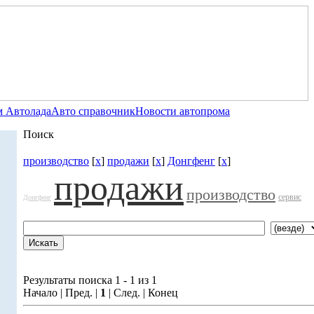
 Автолада
Авто справочник
Новости автопрома
Поиск
производство
[
x
]
продажи
[
x
]
Донгфенг
[
x
]
продажи
производство
сервис
Донгфенг
Результаты поиска 1 - 1 из 1
Начало | Пред. |
1
| След. | Конец