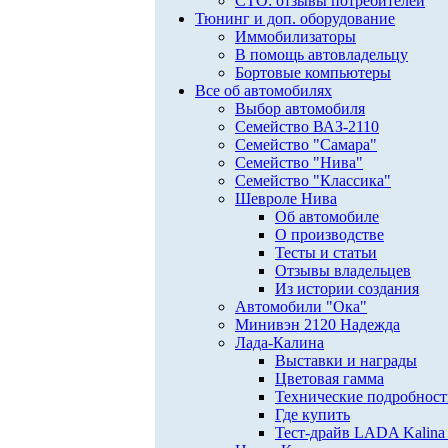
СТО: отзывы потребителей
Тюнинг и доп. оборудование
Иммобилизаторы
В помощь автовладельцу
Бортовые компьютеры
Все об автомобилях
Выбор автомобиля
Семейство ВАЗ-2110
Семейство "Самара"
Семейство "Нива"
Семейство "Классика"
Шевроле Нива
Об автомобиле
О производстве
Тесты и статьи
Отзывы владельцев
Из истории создания
Автомобили "Ока"
Минивэн 2120 Надежда
Лада-Калина
Выставки и награды
Цветовая гамма
Технические подробнос
Где купить
Тест-драйв LADA Kalina 