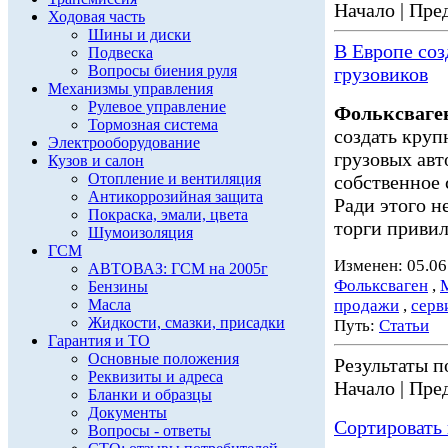
Начало | Пред
Ходовая часть
Шины и диски
В Европе со
Подвеска
Вопросы биения руля
грузовиков
Механизмы управления
Рулевое управление
Фольксваге
Тормозная система
создать кру
Электрооборудование
грузовых ав
Кузов и салон
Отопление и вентиляция
собственное 
Антикоррозийная защита
Ради этого н
Покраска, эмали, цвета
торги привил
Шумоизоляция
ГСМ
Изменен: 05.06
АВТОВАЗ: ГСМ на 2005г
Фольксваген
,
Бензины
Масла
продажи
,
серв
Жидкости, смазки, присадки
Путь:
Статьи
Гарантия и ТО
Основные положения
Результаты по
Реквизиты и адреса
Начало | Пред
Бланки и образцы
Документы
Сортировать 
Вопросы - ответы