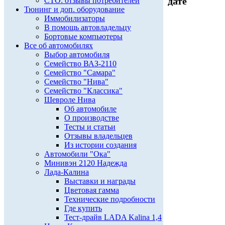
дате
СТО: отзывы потребителей
Тюнинг и доп. оборудование
Иммобилизаторы
В помощь автовладельцу
Бортовые компьютеры
Все об автомобилях
Выбор автомобиля
Семейство ВАЗ-2110
Семейство "Самара"
Семейство "Нива"
Семейство "Классика"
Шевроле Нива
Об автомобиле
О производстве
Тесты и статьи
Отзывы владельцев
Из истории создания
Автомобили "Ока"
Минивэн 2120 Надежда
Лада-Калина
Выставки и награды
Цветовая гамма
Технические подробности
Где купить
Тест-драйв LADA Kalina 1,4