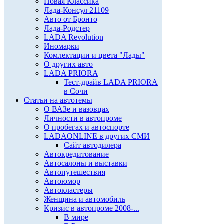
Новая Классика
Лада-Консул 21109
Авто от Бронто
Лада-Родстер
LADA Revolution
Иномарки
Комлектации и цвета "Лады"
О других авто
LADA PRIORA
Тест-драйв LADA PRIORA
в Сочи
Статьи на автотемы
О ВАЗе и вазовцах
Личности в автопроме
О пробегах и автоспорте
LADAONLINE в других СМИ
Сайт автодилера
Автокредитование
Автосалоны и выставки
Автопутешествия
Автоюмор
Автокластеры
Женщина и автомобиль
Кризис в автопроме 2008-...
В мире