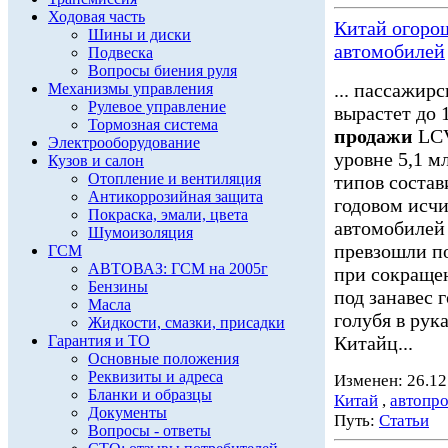
Ходовая часть
Китай огоро
Шины и диски
автомобилей
Подвеска
Вопросы биения руля
... пассажир
Механизмы управления
Рулевое управление
вырастет до 
Тормозная система
продажи
LCV
Электрооборудование
уровне 5,1 мл
Кузов и салон
Отопление и вентиляция
типов состав
Антикоррозийная защита
годовом исч
Покраска, эмали, цвета
автомобилей 
Шумоизоляция
превзошли по
ГСМ
АВТОВАЗ: ГСМ на 2005г
при сокращен
Бензины
под занавес 
Масла
голубя в рук
Жидкости, смазки, присадки
Гарантия и ТО
Китайц...
Основные положения
Реквизиты и адреса
Изменен: 26.12
Бланки и образцы
Китай
,
автопр
Документы
Путь:
Статьи
Вопросы - ответы