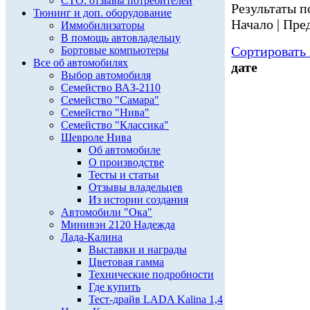
СТО: отзывы потребителей
Результаты по
Тюнинг и доп. оборудование
Начало | Пред
Иммобилизаторы
В помощь автовладельцу
Сортировать 
Бортовые компьютеры
Все об автомобилях
дате
Выбор автомобиля
Семейство ВАЗ-2110
Семейство "Самара"
Семейство "Нива"
Семейство "Классика"
Шевроле Нива
Об автомобиле
О производстве
Тесты и статьи
Отзывы владельцев
Из истории создания
Автомобили "Ока"
Минивэн 2120 Надежда
Лада-Калина
Выставки и награды
Цветовая гамма
Технические подробности
Где купить
Тест-драйв LADA Kalina 1,4