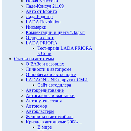
Новая Классика
Лада-Консул 21109
Авто от Бронто
Лада-Родстер
LADA Revolution
Иномарки
Комлектации и цвета "Лады"
О других авто
LADA PRIORA
Тест-драйв LADA PRIORA
в Сочи
Статьи на автотемы
О ВАЗе и вазовцах
Личности в автопроме
О пробегах и автоспорте
LADAONLINE в других СМИ
Сайт автодилера
Автокредитование
Автосалоны и выставки
Автопутешествия
Автоюмор
Автокластеры
Женщина и автомобиль
Кризис в автопроме 2008-...
В мире