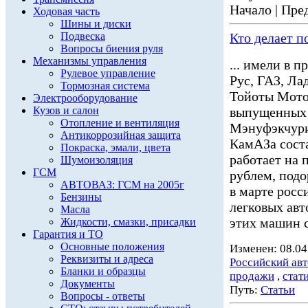
Начало | Пред
Ходовая часть
Шины и диски
Подвеска
Кто делает п
Вопросы биения руля
Механизмы управления
... имели в 
Рулевое управление
Рус, ГАЗ, Ла
Тормозная система
Тойоты Мото
Электрооборудование
Кузов и салон
выпущенных 
Отопление и вентиляция
Мэнуфэкчури
Антикоррозийная защита
КамАЗа сост
Покраска, эмали, цвета
работает на 
Шумоизоляция
ГСМ
рублем, подо
АВТОВАЗ: ГСМ на 2005г
в марте росс
Бензины
легковых ав
Масла
этих машин с
Жидкости, смазки, присадки
Гарантия и ТО
Основные положения
Изменен: 08.04
Реквизиты и адреса
Российский ав
Бланки и образцы
продажи
,
стат
Документы
Путь:
Статьи
Вопросы - ответы