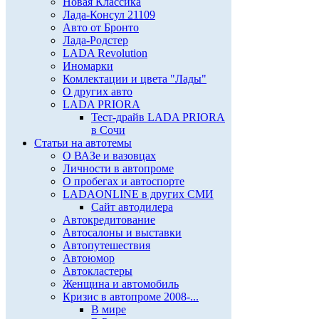
Новая Классика
Лада-Консул 21109
Авто от Бронто
Лада-Родстер
LADA Revolution
Иномарки
Комлектации и цвета "Лады"
О других авто
LADA PRIORA
Тест-драйв LADA PRIORA
в Сочи
Статьи на автотемы
О ВАЗе и вазовцах
Личности в автопроме
О пробегах и автоспорте
LADAONLINE в других СМИ
Сайт автодилера
Автокредитование
Автосалоны и выставки
Автопутешествия
Автоюмор
Автокластеры
Женщина и автомобиль
Кризис в автопроме 2008-...
В мире