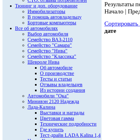
СТО: отзывы потребителей
Результаты по
Тюнинг и доп. оборудование
Начало | Пред
Иммобилизаторы
В помощь автовладельцу
Бортовые компьютеры
Сортировать 
Все об автомобилях
дате
Выбор автомобиля
Семейство ВАЗ-2110
Семейство "Самара"
Семейство "Нива"
Семейство "Классика"
Шевроле Нива
Об автомобиле
О производстве
Тесты и статьи
Отзывы владельцев
Из истории создания
Автомобили "Ока"
Минивэн 2120 Надежда
Лада-Калина
Выставки и награды
Цветовая гамма
Технические подробности
Где купить
Тест-драйв LADA Kalina 1,4