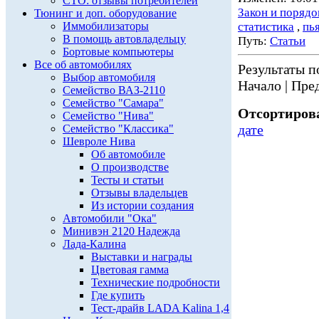
СТО: отзывы потребителей
Закон и порядо
Тюнинг и доп. оборудование
Иммобилизаторы
статистика
,
пь
В помощь автовладельцу
Путь:
Статьи
Бортовые компьютеры
Все об автомобилях
Результаты по
Выбор автомобиля
Начало | Пред
Семейство ВАЗ-2110
Семейство "Самара"
Отсортирова
Семейство "Нива"
дате
Семейство "Классика"
Шевроле Нива
Об автомобиле
О производстве
Тесты и статьи
Отзывы владельцев
Из истории создания
Автомобили "Ока"
Минивэн 2120 Надежда
Лада-Калина
Выставки и награды
Цветовая гамма
Технические подробности
Где купить
Тест-драйв LADA Kalina 1,4