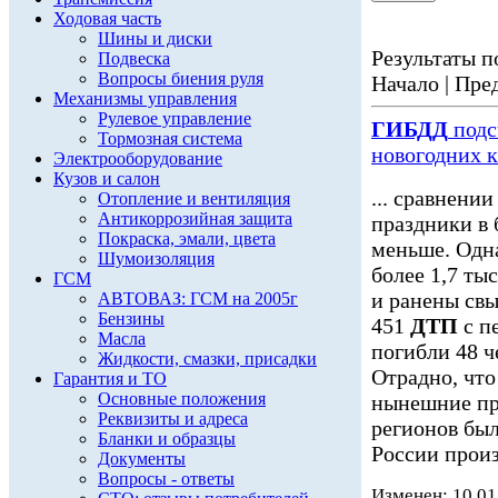
Ходовая часть
Шины и диски
Результаты по
Подвеска
Вопросы биения руля
Начало | Пред
Механизмы управления
Рулевое управление
ГИБДД
подс
Тормозная система
новогодних 
Электрооборудование
Кузов и салон
... сравнени
Отопление и вентиляция
Антикоррозийная защита
праздники в
Покраска, эмали, цвета
меньше. Одна
Шумоизоляция
более 1,7 ты
ГСМ
и ранены свы
АВТОВАЗ: ГСМ на 2005г
Бензины
451
ДТП
с п
Масла
погибли 48 ч
Жидкости, смазки, присадки
Отрадно, что
Гарантия и ТО
Основные положения
нынешние пр
Реквизиты и адреса
регионов был
Бланки и образцы
России произ
Документы
Вопросы - ответы
Изменен: 10.01