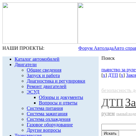
НАШИ ПРОЕКТЫ:
Форум Автолада
Авто спра
Поиск
Каталог автомобилей
Двигатели
пьянство за рул
Общие сведения
[
x
]
ДТП
[
x
]
Зако
Запуск и работа
Диагностика и регулировки
Ремонт двигателей
безопасность 
ЭСУД
Обзоры и документы
За
ДТП
Вопросы и ответы
Система питания
рулем
Система зажигания
пьяный води
Система охлаждения
Газовое оборудование
Другие вопросы
Трансмиссия