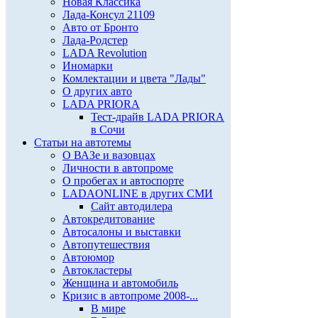
Новая Классика
Лада-Консул 21109
Авто от Бронто
Лада-Родстер
LADA Revolution
Иномарки
Комлектации и цвета "Лады"
О других авто
LADA PRIORA
Тест-драйв LADA PRIORA
в Сочи
Статьи на автотемы
О ВАЗе и вазовцах
Личности в автопроме
О пробегах и автоспорте
LADAONLINE в других СМИ
Сайт автодилера
Автокредитование
Автосалоны и выставки
Автопутешествия
Автоюмор
Автокластеры
Женщина и автомобиль
Кризис в автопроме 2008-...
В мире