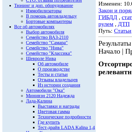
СТО: отзывы потребителей
Изменен: 10.
Тюнинг и доп. оборудование
Закон и поря
Иммобилизаторы
В помощь автовладельцу
ГИБДД
,
ста
Бортовые компьютеры
рулем
,
ДТП
Все об автомобилях
Путь:
Статьи
Выбор автомобиля
Семейство ВАЗ-2110
Результаты 
Семейство "Самара"
Семейство "Нива"
Начало | П
Семейство "Классика"
Шевроле Нива
Отсортиро
Об автомобиле
О производстве
релевантн
Тесты и статьи
Отзывы владельцев
Из истории создания
Автомобили "Ока"
Минивэн 2120 Надежда
Лада-Калина
Выставки и награды
Цветовая гамма
Технические подробности
Где купить
Тест-драйв LADA Kalina 1,4