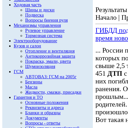
Ходовая часть
Результаты 
Шины и диски
Подвеска
Начало | П
Вопросы биения руля
Механизмы управления
ГИБДД под
Рулевое управление
Тормозная система
время нов
Электрооборудование
Кузов и салон
... России 
Отопление и вентиляция
Антикоррозийная защита
которых по
Покраска, эмали, цвета
свыше 2,5 
Шумоизоляция
ГСМ
451
ДТП
с
АВТОВАЗ: ГСМ на 2005г
них погибл
Бензины
Масла
ранения. О
Жидкости, смазки, присадки
прошлым...
Гарантия и ТО
Основные положения
родителей.
Реквизиты и адреса
произошло 
Бланки и образцы
Документы
Вот такая 
Вопросы - ответы