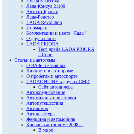
Новая Классика
Лада-Консул 21109
Авто от Бронто
Лада-Родстер
LADA Revolution
Иномарки
Комлектации и цвета "Лады"
О других авто
LADA PRIORA
Тест-драйв LADA PRIORA
в Сочи
Статьи на автотемы
О ВАЗе и вазовцах
Личности в автопроме
О пробегах и автоспорте
LADAONLINE в других СМИ
Сайт автодилера
Автокредитование
Автосалоны и выставки
Автопутешествия
Автоюмор
Автокластеры
Женщина и автомобиль
Кризис в автопроме 2008-...
В мире