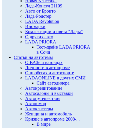
Новая Классика
Лада-Консул 21109
Авто от Бронто
Лада-Родстер
LADA Revolution
Иномарки
Комлектации и цвета "Лады"
О других авто
LADA PRIORA
Тест-драйв LADA PRIORA
в Сочи
Статьи на автотемы
О ВАЗе и вазовцах
Личности в автопроме
О пробегах и автоспорте
LADAONLINE в других СМИ
Сайт автодилера
Автокредитование
Автосалоны и выставки
Автопутешествия
Автоюмор
Автокластеры
Женщина и автомобиль
Кризис в автопроме 2008-...
В мире