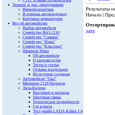
СТО: отзывы потребителей
Тюнинг и доп. оборудование
Результаты по
Иммобилизаторы
В помощь автовладельцу
Начало | Пред
Бортовые компьютеры
Все об автомобилях
Отсортирова
Выбор автомобиля
дате
Семейство ВАЗ-2110
Семейство "Самара"
Семейство "Нива"
Семейство "Классика"
Шевроле Нива
Об автомобиле
О производстве
Тесты и статьи
Отзывы владельцев
Из истории создания
Автомобили "Ока"
Минивэн 2120 Надежда
Лада-Калина
Выставки и награды
Цветовая гамма
Технические подробности
Где купить
Тест-драйв LADA Kalina 1,4