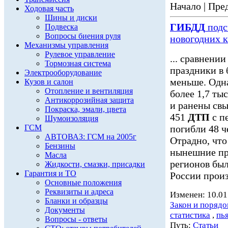
Начало | Пред
Ходовая часть
Шины и диски
ГИБДД
подс
Подвеска
Вопросы биения руля
новогодних 
Механизмы управления
Рулевое управление
... сравнени
Тормозная система
праздники в
Электрооборудование
меньше. Одна
Кузов и салон
Отопление и вентиляция
более 1,7 ты
Антикоррозийная защита
и ранены свы
Покраска, эмали, цвета
451
ДТП
с п
Шумоизоляция
ГСМ
погибли 48 ч
АВТОВАЗ: ГСМ на 2005г
Отрадно, что
Бензины
нынешние пр
Масла
регионов был
Жидкости, смазки, присадки
Гарантия и ТО
России произ
Основные положения
Реквизиты и адреса
Изменен: 10.01
Бланки и образцы
Закон и порядо
Документы
статистика
,
пь
Вопросы - ответы
Путь:
Статьи