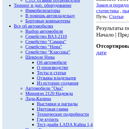
СТО: отзывы потребителей
Закон и порядо
Тюнинг и доп. оборудование
Иммобилизаторы
статистика
,
пь
В помощь автовладельцу
Путь:
Статьи
Бортовые компьютеры
Все об автомобилях
Результаты по
Выбор автомобиля
Начало | Пред
Семейство ВАЗ-2110
Семейство "Самара"
Отсортирова
Семейство "Нива"
дате
Семейство "Классика"
Шевроле Нива
Об автомобиле
О производстве
Тесты и статьи
Отзывы владельцев
Из истории создания
Автомобили "Ока"
Минивэн 2120 Надежда
Лада-Калина
Выставки и награды
Цветовая гамма
Технические подробности
Где купить
Тест-драйв LADA Kalina 1,4