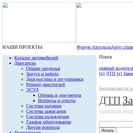
НАШИ ПРОЕКТЫ:
Форум Автолада
Авто спра
Поиск
Каталог автомобилей
Двигатели
пьяный водител
Общие сведения
[
x
]
ДТП
[
x
]
Зако
Запуск и работа
Диагностика и регулировки
Ремонт двигателей
безопасность 
ЭСУД
Обзоры и документы
За
ДТП
Вопросы и ответы
Система питания
пьяный водите
Система зажигания
Система охлаждения
Газовое оборудование
Другие вопросы
Трансмиссия