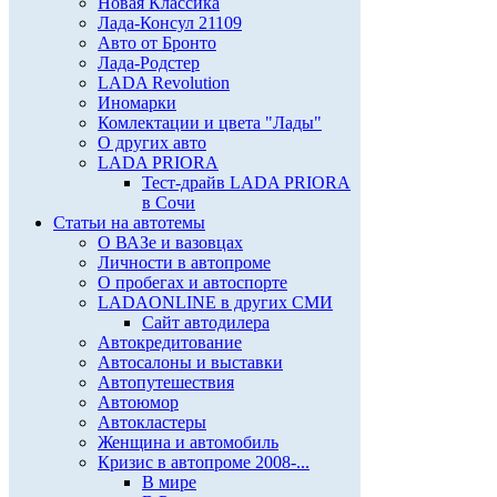
Новая Классика
Лада-Консул 21109
Авто от Бронто
Лада-Родстер
LADA Revolution
Иномарки
Комлектации и цвета "Лады"
О других авто
LADA PRIORA
Тест-драйв LADA PRIORA
в Сочи
Статьи на автотемы
О ВАЗе и вазовцах
Личности в автопроме
О пробегах и автоспорте
LADAONLINE в других СМИ
Сайт автодилера
Автокредитование
Автосалоны и выставки
Автопутешествия
Автоюмор
Автокластеры
Женщина и автомобиль
Кризис в автопроме 2008-...
В мире