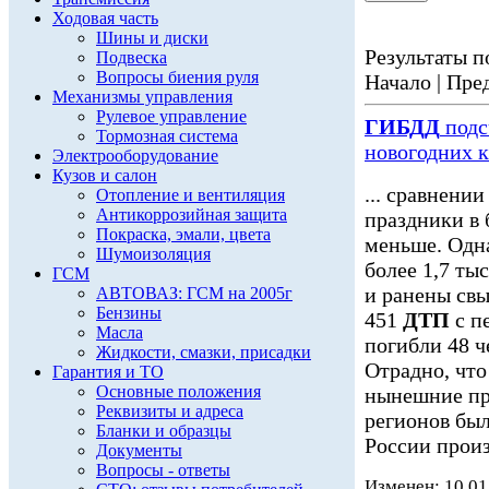
Ходовая часть
Шины и диски
Результаты по
Подвеска
Вопросы биения руля
Начало | Пред
Механизмы управления
Рулевое управление
ГИБДД
подс
Тормозная система
новогодних 
Электрооборудование
Кузов и салон
... сравнени
Отопление и вентиляция
Антикоррозийная защита
праздники в
Покраска, эмали, цвета
меньше. Одна
Шумоизоляция
более 1,7 ты
ГСМ
и ранены свы
АВТОВАЗ: ГСМ на 2005г
Бензины
451
ДТП
с п
Масла
погибли 48 ч
Жидкости, смазки, присадки
Отрадно, что
Гарантия и ТО
Основные положения
нынешние пр
Реквизиты и адреса
регионов был
Бланки и образцы
России произ
Документы
Вопросы - ответы
Изменен: 10.01