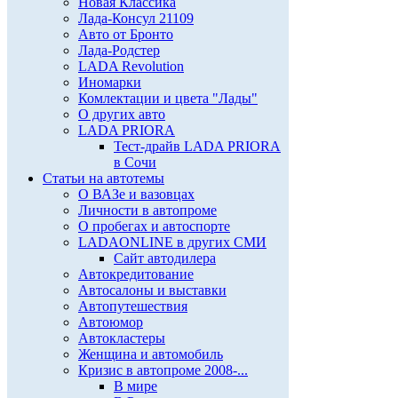
Новая Классика
Лада-Консул 21109
Авто от Бронто
Лада-Родстер
LADA Revolution
Иномарки
Комлектации и цвета "Лады"
О других авто
LADA PRIORA
Тест-драйв LADA PRIORA
в Сочи
Статьи на автотемы
О ВАЗе и вазовцах
Личности в автопроме
О пробегах и автоспорте
LADAONLINE в других СМИ
Сайт автодилера
Автокредитование
Автосалоны и выставки
Автопутешествия
Автоюмор
Автокластеры
Женщина и автомобиль
Кризис в автопроме 2008-...
В мире