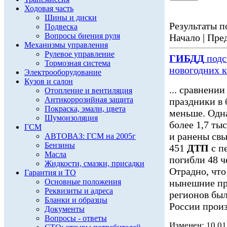
Ходовая часть
Шины и диски
Результаты по
Подвеска
Вопросы биения руля
Начало | Пред
Механизмы управления
Рулевое управление
ГИБДД
подс
Тормозная система
новогодних 
Электрооборудование
Кузов и салон
... сравнени
Отопление и вентиляция
Антикоррозийная защита
праздники в
Покраска, эмали, цвета
меньше. Одна
Шумоизоляция
более 1,7 ты
ГСМ
и ранены свы
АВТОВАЗ: ГСМ на 2005г
Бензины
451
ДТП
с п
Масла
погибли 48 ч
Жидкости, смазки, присадки
Отрадно, что
Гарантия и ТО
Основные положения
нынешние пр
Реквизиты и адреса
регионов был
Бланки и образцы
России произ
Документы
Вопросы - ответы
Изменен: 10.01