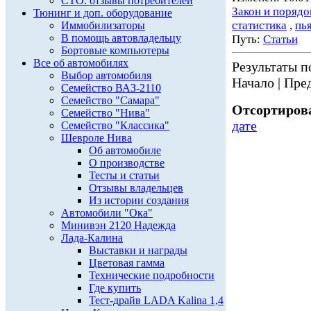
СТО: отзывы потребителей
Закон и порядо
Тюнинг и доп. оборудование
статистика
,
пь
Иммобилизаторы
В помощь автовладельцу
Путь:
Статьи
Бортовые компьютеры
Все об автомобилях
Результаты по
Выбор автомобиля
Начало | Пред
Семейство ВАЗ-2110
Семейство "Самара"
Отсортирова
Семейство "Нива"
дате
Семейство "Классика"
Шевроле Нива
Об автомобиле
О производстве
Тесты и статьи
Отзывы владельцев
Из истории создания
Автомобили "Ока"
Минивэн 2120 Надежда
Лада-Калина
Выставки и награды
Цветовая гамма
Технические подробности
Где купить
Тест-драйв LADA Kalina 1,4