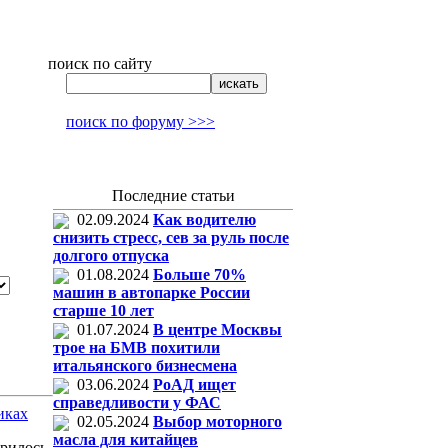
поиск по сайту
поиск по форуму >>>
Последние статьи
02.09.2024
Как водителю
снизить стресс, сев за руль после
долгого отпуска
01.08.2024
Больше 70%
машин в автопарке России
старше 10 лет
01.07.2024
В центре Москвы
трое на БМВ похитили
итальянского бизнесмена
03.06.2024
РоАД ищет
справедливости у ФАС
иках
02.05.2024
Выбор моторного
масла для китайцев
рилось,