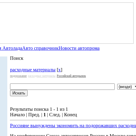
 Автолада
Авто справочник
Новости автопрома
Поиск
расходные материалы
[
x
]
подорожание
расходные материалы
Российский авторынок
Результаты поиска 1 - 1 из 1
Начало | Пред. |
1
| След. | Конец
Россияне вынуждены экономить на подорожавших расходн
На конференции Союза автосервисов России в Москве гово