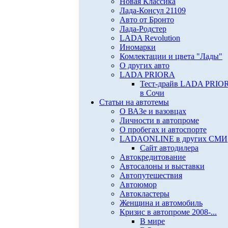
Новая Классика
Лада-Консул 21109
Авто от Бронто
Лада-Родстер
LADA Revolution
Иномарки
Комлектации и цвета "Лады"
О других авто
LADA PRIORA
Тест-драйв LADA PRIO
в Сочи
Статьи на автотемы
О ВАЗе и вазовцах
Личности в автопроме
О пробегах и автоспорте
LADAONLINE в других СМИ
Сайт автодилера
Автокредитование
Автосалоны и выставки
Автопутешествия
Автоюмор
Автокластеры
Женщина и автомобиль
Кризис в автопроме 2008-...
В мире