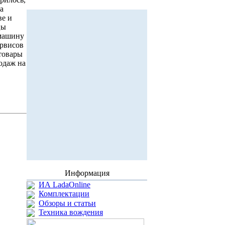
а
ве и
цы
 машину
ервисов
 товары
одаж на
Информация
ИА LadaOnline
Комплектации
Обзоры и статьи
Техника вождения