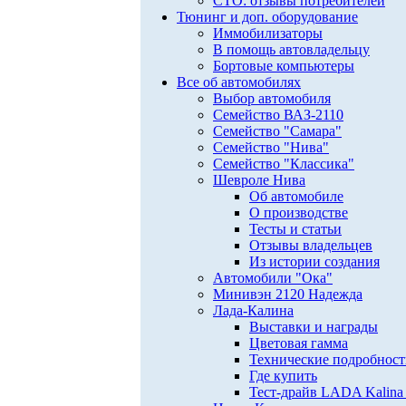
СТО: отзывы потребителей
Тюнинг и доп. оборудование
Иммобилизаторы
В помощь автовладельцу
Бортовые компьютеры
Все об автомобилях
Выбор автомобиля
Семейство ВАЗ-2110
Семейство "Самара"
Семейство "Нива"
Семейство "Классика"
Шевроле Нива
Об автомобиле
О производстве
Тесты и статьи
Отзывы владельцев
Из истории создания
Автомобили "Ока"
Минивэн 2120 Надежда
Лада-Калина
Выставки и награды
Цветовая гамма
Технические подробнос
Где купить
Тест-драйв LADA Kalina 