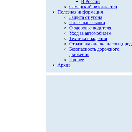
В России
Самарский автокластер
Полезная информация
Защита от угона
Полезные ссылки
О здоровье водителя
Уход за автомобилем
Техника вождения
Страховка,оценка,налоги,про
Безопасность дорожного
движения
Прочее
Архив