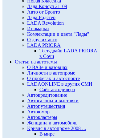
Новая Классика
Лада-Консул 21109
Авто от Бронто
Лада-Родстер
LADA Revolution
Иномарки
Комлектации и цвета "Лады"
О других авто
LADA PRIORA
Тест-драйв LADA PRIORA
в Сочи
Статьи на автотемы
О ВАЗе и вазовцах
Личности в автопроме
О пробегах и автоспорте
LADAONLINE в других СМИ
Сайт автодилера
Автокредитование
Автосалоны и выставки
Автопутешествия
Автоюмор
Автокластеры
Женщина и автомобиль
Кризис в автопроме 2008-...
В мире