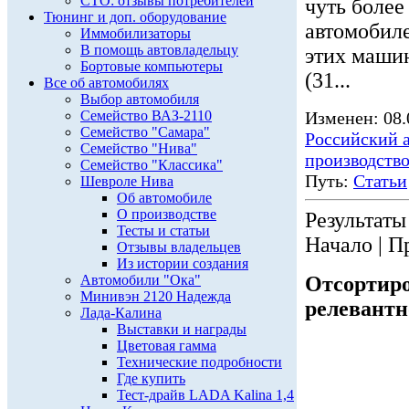
СТО: отзывы потребителей
чуть более
Тюнинг и доп. оборудование
автомобил
Иммобилизаторы
В помощь автовладельцу
этих маши
Бортовые компьютеры
(31...
Все об автомобилях
Выбор автомобиля
Семейство ВАЗ-2110
Изменен: 08.
Семейство "Самара"
Российский 
Семейство "Нива"
производств
Семейство "Классика"
Путь:
Статьи
Шевроле Нива
Об автомобиле
О производстве
Результаты 
Тесты и статьи
Начало | П
Отзывы владельцев
Из истории создания
Автомобили "Ока"
Отсортиро
Минивэн 2120 Надежда
релевантн
Лада-Калина
Выставки и награды
Цветовая гамма
Технические подробности
Где купить
Тест-драйв LADA Kalina 1,4