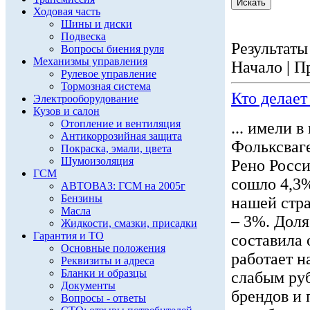
Ходовая часть
Шины и диски
Подвеска
Результаты 
Вопросы биения руля
Механизмы управления
Начало | П
Рулевое управление
Тормозная система
Кто делает
Электрооборудование
Кузов и салон
Отопление и вентиляция
... имели 
Антикоррозийная защита
Фольксваге
Покраска, эмали, цвета
Шумоизоляция
Рено Росси
ГСМ
сошло 4,3
АВТОВАЗ: ГСМ на 2005г
Бензины
нашей стр
Масла
– 3%. Дол
Жидкости, смазки, присадки
Гарантия и ТО
составила 
Основные положения
работает н
Реквизиты и адреса
Бланки и образцы
слабым ру
Документы
брендов и 
Вопросы - ответы