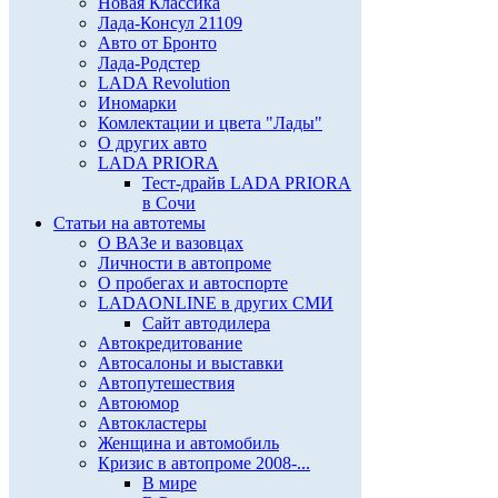
Новая Классика
Лада-Консул 21109
Авто от Бронто
Лада-Родстер
LADA Revolution
Иномарки
Комлектации и цвета "Лады"
О других авто
LADA PRIORA
Тест-драйв LADA PRIORA
в Сочи
Статьи на автотемы
О ВАЗе и вазовцах
Личности в автопроме
О пробегах и автоспорте
LADAONLINE в других СМИ
Сайт автодилера
Автокредитование
Автосалоны и выставки
Автопутешествия
Автоюмор
Автокластеры
Женщина и автомобиль
Кризис в автопроме 2008-...
В мире