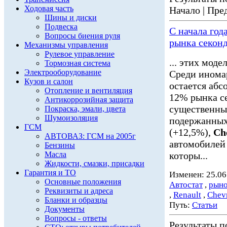
Ходовая часть
Начало | Пред
Шины и диски
Подвеска
С начала год
Вопросы биения руля
рынка секон
Механизмы управления
Рулевое управление
... этих мод
Тормозная система
Электрооборудование
Среди инома
Кузов и салон
остается абс
Отопление и вентиляция
12% рынка сек
Антикоррозийная защита
существенны
Покраска, эмали, цвета
Шумоизоляция
подержанны
ГСМ
(+12,5%),
Ch
АВТОВАЗ: ГСМ на 2005г
автомобилей 
Бензины
Масла
которы...
Жидкости, смазки, присадки
Гарантия и ТО
Изменен: 25.06
Основные положения
Автостат
,
рыно
Реквизиты и адреса
,
Renault
,
Chevr
Бланки и образцы
Путь:
Статьи
Документы
Вопросы - ответы
Результаты по