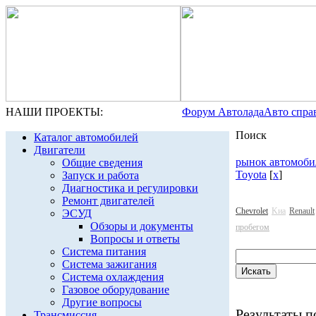
НАШИ ПРОЕКТЫ:
Форум Автолада
Авто спра
Поиск
Каталог автомобилей
Двигатели
рынок автомоби
Общие сведения
Toyota
[
x
]
Запуск и работа
Диагностика и регулировки
Ремонт двигателей
Chevrolet
Kиа
Renault
ЭСУД
Обзоры и документы
пробегом
Вопросы и ответы
Система питания
Система зажигания
Система охлаждения
Газовое оборудование
Другие вопросы
Результаты по
Трансмиссия