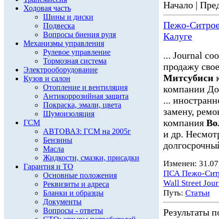
Начало | Пред
Ходовая часть
Шины и диски
Пежо-Ситроен
Подвеска
Вопросы биения руля
Калуге
Механизмы управления
Рулевое управление
... Journal 
Тормозная система
продажу свое
Электрооборудование
Митсубиси
к
Кузов и салон
Отопление и вентиляция
компании До
Антикоррозийная защита
... иностран
Покраска, эмали, цвета
замену, ремо
Шумоизоляция
компания
Во
ГСМ
АВТОВАЗ: ГСМ на 2005г
и др. Несмот
Бензины
долгосрочный
Масла
Жидкости, смазки, присадки
Изменен: 31.07
Гарантия и ТО
ПСА Пежо-Сит
Основные положения
Wall Street Jour
Реквизиты и адреса
Путь:
Статьи
Бланки и образцы
Документы
Вопросы - ответы
Результаты по