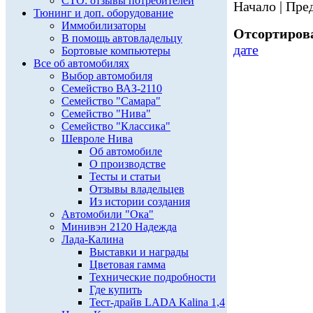
СТО: отзывы потребителей
Начало | Пред
Тюнинг и доп. оборудование
Иммобилизаторы
Отсортирова
В помощь автовладельцу
дате
Бортовые компьютеры
Все об автомобилях
Выбор автомобиля
Семейство ВАЗ-2110
Семейство "Самара"
Семейство "Нива"
Семейство "Классика"
Шевроле Нива
Об автомобиле
О производстве
Тесты и статьи
Отзывы владельцев
Из истории создания
Автомобили "Ока"
Минивэн 2120 Надежда
Лада-Калина
Выставки и награды
Цветовая гамма
Технические подробности
Где купить
Тест-драйв LADA Kalina 1,4