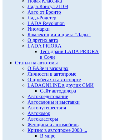
Новая Классика
Лада-Консул 21109
Авто от Бронто
Лада-Родстер
LADA Revolution
Иномарки
Комлектации и цвета "Лады"
О других авто
LADA PRIORA
Тест-драйв LADA PRIORA
в Сочи
Статьи на автотемы
О ВАЗе и вазовцах
Личности в автопроме
О пробегах и автоспорте
LADAONLINE в других СМИ
Сайт автодилера
Автокредитование
Автосалоны и выставки
Автопутешествия
Автоюмор
Автокластеры
Женщина и автомобиль
Кризис в автопроме 2008-...
В мире