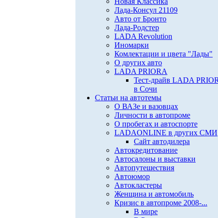
Новая Классика
Лада-Консул 21109
Авто от Бронто
Лада-Родстер
LADA Revolution
Иномарки
Комлектации и цвета "Лады"
О других авто
LADA PRIORA
Тест-драйв LADA PRIO
в Сочи
Статьи на автотемы
О ВАЗе и вазовцах
Личности в автопроме
О пробегах и автоспорте
LADAONLINE в других СМИ
Сайт автодилера
Автокредитование
Автосалоны и выставки
Автопутешествия
Автоюмор
Автокластеры
Женщина и автомобиль
Кризис в автопроме 2008-...
В мире