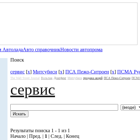
 Автолада
Авто справочник
Новости автопрома
Поиск
сервис
[
x
]
Митсубиси
[
x
]
ПСА Пежо-Ситроен
[
x
]
ПСМА Ру
The Wall Street Journal
Вольтаж
Донгфенг
Митсубиси
продажа акций
ПСА Пежо-Ситроен
ПСМА
сервис
Результаты поиска 1 - 1 из 1
Начало | Пред. |
1
| След. | Конец