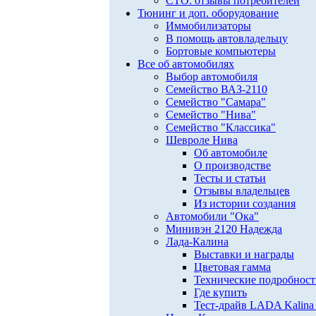
СТО: отзывы потребителей
Тюнинг и доп. оборудование
Иммобилизаторы
В помощь автовладельцу
Бортовые компьютеры
Все об автомобилях
Выбор автомобиля
Семейство ВАЗ-2110
Семейство "Самара"
Семейство "Нива"
Семейство "Классика"
Шевроле Нива
Об автомобиле
О производстве
Тесты и статьи
Отзывы владельцев
Из истории создания
Автомобили "Ока"
Минивэн 2120 Надежда
Лада-Калина
Выставки и награды
Цветовая гамма
Технические подробнос
Где купить
Тест-драйв LADA Kalina 