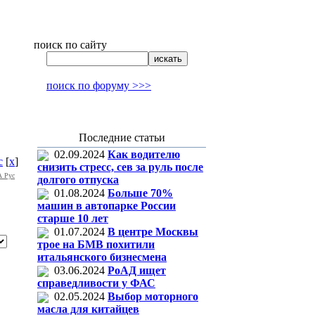
поиск по сайту
поиск по форуму >>>
Последние статьи
02.09.2024
Как водителю
с
[
x
]
снизить стресс, сев за руль после
 Рус
долгого отпуска
01.08.2024
Больше 70%
машин в автопарке России
старше 10 лет
01.07.2024
В центре Москвы
трое на БМВ похитили
итальянского бизнесмена
03.06.2024
РоАД ищет
справедливости у ФАС
02.05.2024
Выбор моторного
масла для китайцев