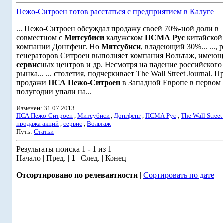
Пежо-Ситроен готов расстаться с предприятием в Калуге
... Пежо-Ситроен обсуждал продажу своей 70%-ной доли в
совместном с
Митсубиси
калужском
ПСМА Рус
китайской
компании Донгфенг. Но
Митсубиси
, владеющий 30%... ..., 
генераторов Ситроен выполняет компания Вольтаж, имеющ
сервис
ных центров и др. Несмотря на падение российского
рынка... ... столетия, подчеркивает The Wall Street Journal. 
продажи
ПСА Пежо-Ситроен
в Западной Европе в первом
полугодии упали на...
Изменен: 31.07.2013
ПСА Пежо-Ситроен
,
Митсубиси
,
Донгфенг
,
ПСМА Рус
,
The Wall Street
продажа акций
,
сервис
,
Вольтаж
Путь:
Статьи
Результаты поиска 1 - 1 из 1
Начало | Пред. |
1
| След. | Конец
Отсортировано по релевантности
|
Сортировать по дате