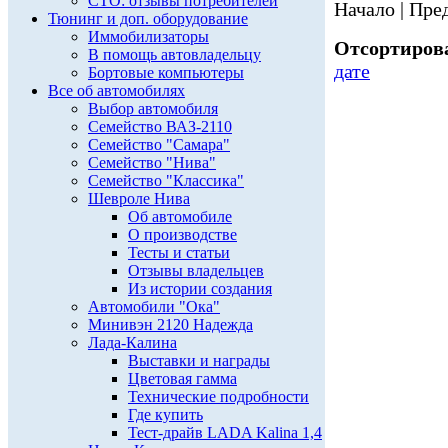
СТО: отзывы потребителей
Начало | Пред
Тюнинг и доп. оборудование
Иммобилизаторы
Отсортирова
В помощь автовладельцу
дате
Бортовые компьютеры
Все об автомобилях
Выбор автомобиля
Семейство ВАЗ-2110
Семейство "Самара"
Семейство "Нива"
Семейство "Классика"
Шевроле Нива
Об автомобиле
О производстве
Тесты и статьи
Отзывы владельцев
Из истории создания
Автомобили "Ока"
Минивэн 2120 Надежда
Лада-Калина
Выставки и награды
Цветовая гамма
Технические подробности
Где купить
Тест-драйв LADA Kalina 1,4