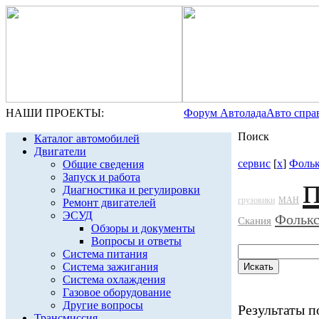
НАШИ ПРОЕКТЫ:
Форум Автолада
Авто спра
Поиск
Каталог автомобилей
Двигатели
сервис
[
x
]
Фольк
Общие сведения
Запуск и работа
Диагностика и регулировки
грузовики
МАН
Ремонт двигателей
ЭСУД
Фолькс
Скания
Обзоры и документы
Вопросы и ответы
Система питания
Система зажигания
Система охлаждения
Газовое оборудование
Другие вопросы
Результаты по
Трансмиссия