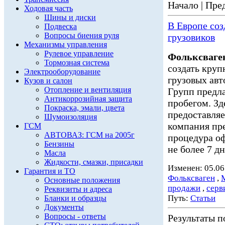
Начало | Пред
Ходовая часть
Шины и диски
В Европе со
Подвеска
Вопросы биения руля
грузовиков
Механизмы управления
Рулевое управление
Фольксваге
Тормозная система
создать кру
Электрооборудование
грузовых авт
Кузов и салон
Отопление и вентиляция
Групп предл
Антикоррозийная защита
пробегом. Зд
Покраска, эмали, цвета
предоставл
Шумоизоляция
компания пре
ГСМ
АВТОВАЗ: ГСМ на 2005г
процедура о
Бензины
не более 7 дне
Масла
Жидкости, смазки, присадки
Изменен: 05.06
Гарантия и ТО
Фольксваген
,
Основные положения
продажи
,
серв
Реквизиты и адреса
Путь:
Статьи
Бланки и образцы
Документы
Вопросы - ответы
Результаты по