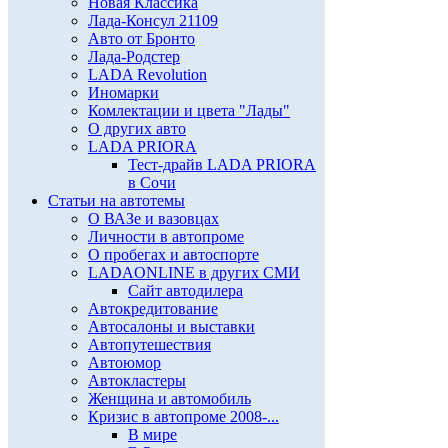
Новая Классика
Лада-Консул 21109
Авто от Бронто
Лада-Родстер
LADA Revolution
Иномарки
Комлектации и цвета "Лады"
О других авто
LADA PRIORA
Тест-драйв LADA PRIORA
в Сочи
Статьи на автотемы
О ВАЗе и вазовцах
Личности в автопроме
О пробегах и автоспорте
LADAONLINE в других СМИ
Сайт автодилера
Автокредитование
Автосалоны и выставки
Автопутешествия
Автоюмор
Автокластеры
Женщина и автомобиль
Кризис в автопроме 2008-...
В мире