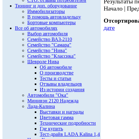
СТО: отзывы потребителей
Результаты по
Тюнинг и доп. оборудование
Начало | Пред
Иммобилизаторы
В помощь автовладельцу
Отсортирова
Бортовые компьютеры
дате
Все об автомобилях
Выбор автомобиля
Семейство ВАЗ-2110
Семейство "Самара"
Семейство "Нива"
Семейство "Классика"
Шевроле Нива
Об автомобиле
О производстве
Тесты и статьи
Отзывы владельцев
Из истории создания
Автомобили "Ока"
Минивэн 2120 Надежда
Лада-Калина
Выставки и награды
Цветовая гамма
Технические подробности
Где купить
Тест-драйв LADA Kalina 1,4