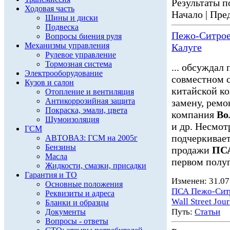
Результаты по
Ходовая часть
Начало | Пред
Шины и диски
Подвеска
Пежо-Ситроен
Вопросы биения руля
Механизмы управления
Калуге
Рулевое управление
Тормозная система
... обсуждал
Электрооборудование
совместном 
Кузов и салон
китайской к
Отопление и вентиляция
Антикоррозийная защита
замену, ремо
Покраска, эмали, цвета
компания
Во
Шумоизоляция
и др. Несмотр
ГСМ
подчеркивает
АВТОВАЗ: ГСМ на 2005г
Бензины
продажи
ПСА
Масла
первом полуг
Жидкости, смазки, присадки
Гарантия и ТО
Изменен: 31.07
Основные положения
ПСА Пежо-Сит
Реквизиты и адреса
Wall Street Jour
Бланки и образцы
Путь:
Статьи
Документы
Вопросы - ответы