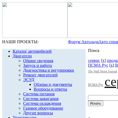
НАШИ ПРОЕКТЫ:
Форум Автолада
Авто спра
Поиск
Каталог автомобилей
Двигатели
сервис
[
x
]
прода
Общие сведения
ПСМА Рус
[
x
]
В
Запуск и работа
Диагностика и регулировки
The Wall Street Journal
Ремонт двигателей
се
ЭСУД
Обзоры и документы
ПСМА Рус
Вопросы и ответы
Система питания
Система зажигания
Система охлаждения
Газовое оборудование
Другие вопросы
Трансмиссия