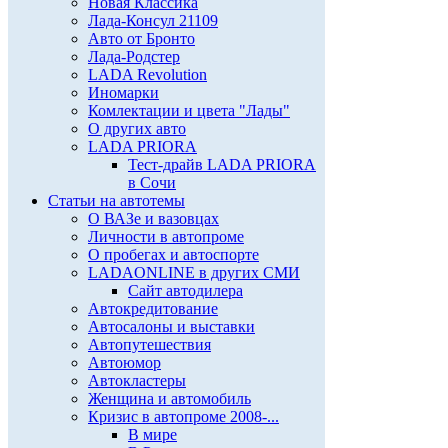
Новая Классика
Лада-Консул 21109
Авто от Бронто
Лада-Родстер
LADA Revolution
Иномарки
Комлектации и цвета "Лады"
О других авто
LADA PRIORA
Тест-драйв LADA PRIORA
в Сочи
Статьи на автотемы
О ВАЗе и вазовцах
Личности в автопроме
О пробегах и автоспорте
LADAONLINE в других СМИ
Сайт автодилера
Автокредитование
Автосалоны и выставки
Автопутешествия
Автоюмор
Автокластеры
Женщина и автомобиль
Кризис в автопроме 2008-...
В мире