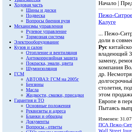
Начало | Пред
Ходовая часть
Шины и диски
Пежо-Ситроен
Подвеска
Вопросы биения руля
Калуге
Механизмы управления
Рулевое управление
... Пежо-Сит
Тормозная система
доли в совм
Электрооборудование
Рус
китайско
Кузов и салон
Отопление и вентиляция
владеющий 30
Антикоррозийная защита
замену, ремо
Покраска, эмали, цвета
компания Во
Шумоизоляция
др. Несмотря
ГСМ
АВТОВАЗ: ГСМ на 2005г
долгосрочный
Бензины
столетия, под
Масла
этом прода
Жидкости, смазки, присадки
Гарантия и ТО
Европе в пер
Основные положения
Пытаясь выпр
Реквизиты и адреса
Бланки и образцы
Изменен: 31.07
Документы
ПСА Пежо-Сит
Вопросы - ответы
Wall Street Jour