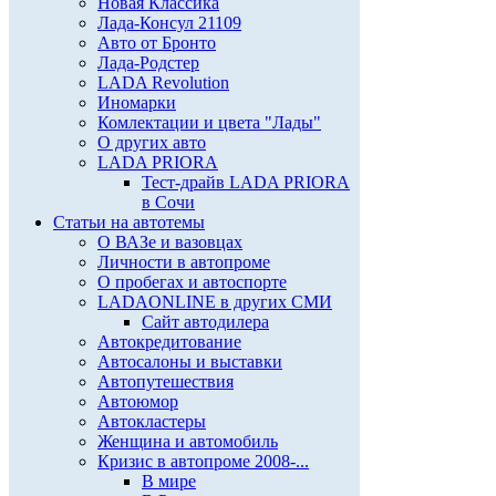
Новая Классика
Лада-Консул 21109
Авто от Бронто
Лада-Родстер
LADA Revolution
Иномарки
Комлектации и цвета "Лады"
О других авто
LADA PRIORA
Тест-драйв LADA PRIORA
в Сочи
Статьи на автотемы
О ВАЗе и вазовцах
Личности в автопроме
О пробегах и автоспорте
LADAONLINE в других СМИ
Сайт автодилера
Автокредитование
Автосалоны и выставки
Автопутешествия
Автоюмор
Автокластеры
Женщина и автомобиль
Кризис в автопроме 2008-...
В мире