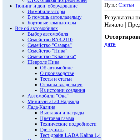
СТО: отзывы потребителей
Путь:
Статьи
Тюнинг и доп. оборудование
Иммобилизаторы
Результаты по
В помощь автовладельцу
Бортовые компьютеры
Начало | Пред
Все об автомобилях
Выбор автомобиля
Отсортирова
Семейство ВАЗ-2110
дате
Семейство "Самара"
Семейство "Нива"
Семейство "Классика"
Шевроле Нива
Об автомобиле
О производстве
Тесты и статьи
Отзывы владельцев
Из истории создания
Автомобили "Ока"
Минивэн 2120 Надежда
Лада-Калина
Выставки и награды
Цветовая гамма
Технические подробности
Где купить
Тест-драйв LADA Kalina 1,4