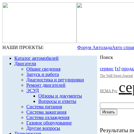
НАШИ ПРОЕКТЫ:
Форум Автолада
Авто спра
Поиск
Каталог автомобилей
Двигатели
сервис
[
x
]
прода
Общие сведения
Запуск и работа
The Wall Street Journal
Диагностика и регулировки
се
Ремонт двигателей
ЭСУД
ПСМА Рус
Обзоры и документы
Вопросы и ответы
Система питания
Система зажигания
Система охлаждения
Газовое оборудование
Другие вопросы
Результаты по
Трансмиссия