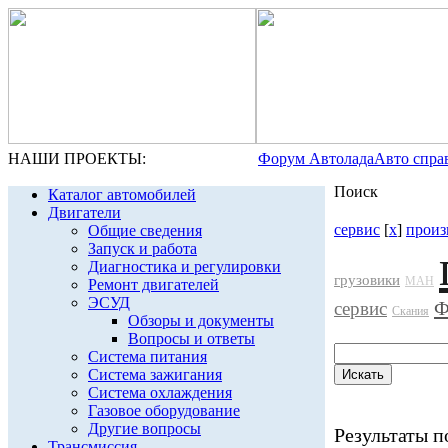
НАШИ ПРОЕКТЫ:
Форум Автолада
Авто спра
Поиск
Каталог автомобилей
Двигатели
сервис
[
x
]
произ
Общие сведения
Запуск и работа
Диагностика и регулировки
грузовики
МАН
Ремонт двигателей
ЭСУД
Ф
сервис
Скания
Обзоры и документы
Вопросы и ответы
Система питания
Система зажигания
Система охлаждения
Газовое оборудование
Другие вопросы
Результаты по
Трансмиссия