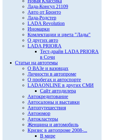
Новая Классика
Лада-Консул 21109
Авто от Бронто
Лада-Родстер
LADA Revolution
Иномарки
Комлектации и цвета "Лады"
О других авто
LADA PRIORA
Тест-драйв LADA PRIORA
в Сочи
Статьи на автотемы
О ВАЗе и вазовцах
Личности в автопроме
О пробегах и автоспорте
LADAONLINE в других СМИ
Сайт автодилера
Автокредитование
Автосалоны и выставки
Автопутешествия
Автоюмор
Автокластеры
Женщина и автомобиль
Кризис в автопроме 2008-...
В мире