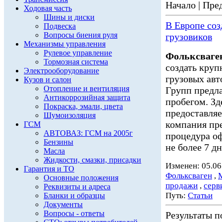
Начало | Пред
Ходовая часть
Шины и диски
В Европе со
Подвеска
Вопросы биения руля
грузовиков
Механизмы управления
Рулевое управление
Фольксваге
Тормозная система
создать кру
Электрооборудование
грузовых авт
Кузов и салон
Отопление и вентиляция
Групп предл
Антикоррозийная защита
пробегом. Зд
Покраска, эмали, цвета
предоставл
Шумоизоляция
компания пре
ГСМ
АВТОВАЗ: ГСМ на 2005г
процедура о
Бензины
не более 7 дне
Масла
Жидкости, смазки, присадки
Изменен: 05.06
Гарантия и ТО
Фольксваген
,
Основные положения
продажи
,
серв
Реквизиты и адреса
Путь:
Статьи
Бланки и образцы
Документы
Вопросы - ответы
Результаты по