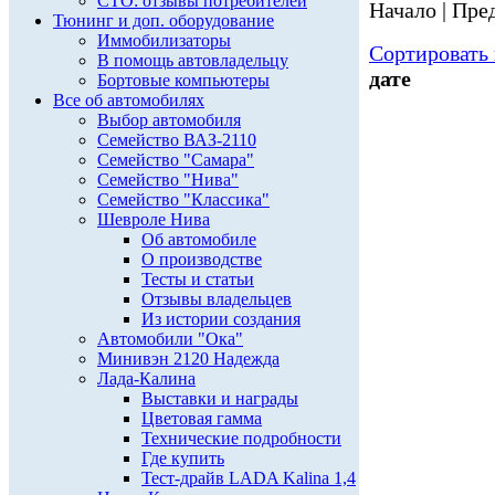
СТО: отзывы потребителей
Начало | Пред
Тюнинг и доп. оборудование
Иммобилизаторы
Сортировать 
В помощь автовладельцу
дате
Бортовые компьютеры
Все об автомобилях
Выбор автомобиля
Семейство ВАЗ-2110
Семейство "Самара"
Семейство "Нива"
Семейство "Классика"
Шевроле Нива
Об автомобиле
О производстве
Тесты и статьи
Отзывы владельцев
Из истории создания
Автомобили "Ока"
Минивэн 2120 Надежда
Лада-Калина
Выставки и награды
Цветовая гамма
Технические подробности
Где купить
Тест-драйв LADA Kalina 1,4