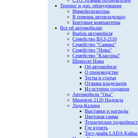
СТО: отзывы потребителей
Тюнинг и доп. оборудование
Иммобилизаторы
В помощь автовладельцу
Бортовые компьютеры
Все об автомобилях
Выбор автомобиля
Семейство ВАЗ-2110
Семейство "Самара"
Семейство "Нива"
Семейство "Классика"
Шевроле Нива
Об автомобиле
О производстве
Тесты и статьи
Отзывы владельцев
Из истории создания
Автомобили "Ока"
Минивэн 2120 Надежда
Лада-Калина
Выставки и награды
Цветовая гамма
Технические подробнос
Где купить
Тест-драйв LADA Kalina 