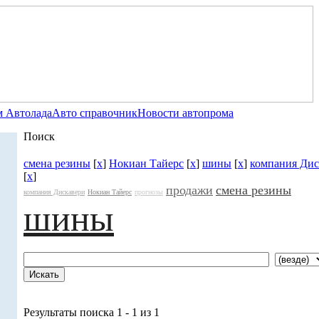
 Автолада
Авто справочник
Новости автопрома
Поиск
смена резины
[
x
]
Нокиан Тайерс
[
x
]
шины
[
x
]
компания Дис
[
x
]
продажи
смена резины
компания Дискавери
Нокиан Тайерс
прогнозы
шины
Результаты поиска 1 - 1 из 1