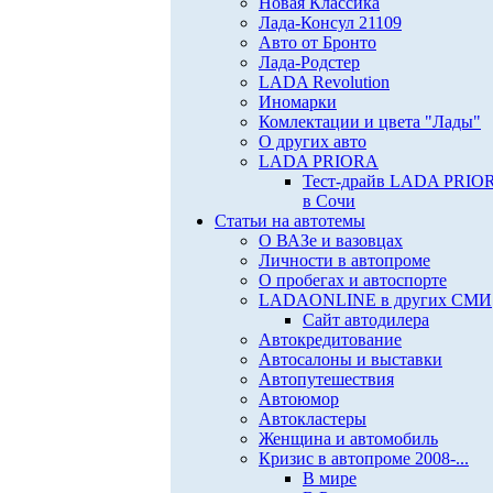
Новая Классика
Лада-Консул 21109
Авто от Бронто
Лада-Родстер
LADA Revolution
Иномарки
Комлектации и цвета "Лады"
О других авто
LADA PRIORA
Тест-драйв LADA PRIO
в Сочи
Статьи на автотемы
О ВАЗе и вазовцах
Личности в автопроме
О пробегах и автоспорте
LADAONLINE в других СМИ
Сайт автодилера
Автокредитование
Автосалоны и выставки
Автопутешествия
Автоюмор
Автокластеры
Женщина и автомобиль
Кризис в автопроме 2008-...
В мире