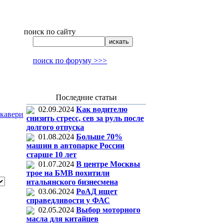
поиск по сайту
поиск по форуму >>>
Последние статьи
02.09.2024
Как водителю
кавери
снизить стресс, сев за руль после
долгого отпуска
01.08.2024
Больше 70%
машин в автопарке России
старше 10 лет
01.07.2024
В центре Москвы
трое на БМВ похитили
итальянского бизнесмена
03.06.2024
РоАД ищет
справедливости у ФАС
02.05.2024
Выбор моторного
масла для китайцев