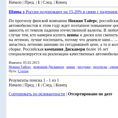
Начало | Пред. |
1
| След. | Конец
Шины
в России подорожают на 15-20% в связи с падением
По прогнозу финской компании
Нокиан Тайерс
, российск
автомобилистов в этом году ждет поэтапное повышение цен н
зависеть от темпов падения отечественной валюты. В любо
случае тем, кто намерен купить
шины
и диски или сменить
на летнюю, лучше поспешить, потому что дешевле шин... ...
запастись летними шинами по сегодняшней цене, а то и кол
сборке. Российская
компания Дискавери
более 16 лет
специализируется на реализации качественных автомобильн
Изменен: 05.02.2015
Нокиан Тайерс
,
компания Дискавери
,
шины
,
продажи
,
прогнозы
,
смен
Путь:
Статьи
Результаты поиска 1 - 1 из 1
Начало | Пред. |
1
| След. | Конец
Сортировать по релевантности
|
Отсортировано по дате