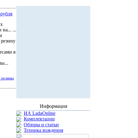
 рубля
их
а... ...
м
 резину
есами в
ы...
а резины
Информация
ИА LadaOnline
Комплектации
Обзоры и статьи
Техника вождения