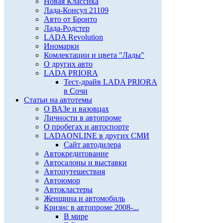
Новая Классика
Лада-Консул 21109
Авто от Бронто
Лада-Родстер
LADA Revolution
Иномарки
Комлектации и цвета "Лады"
О других авто
LADA PRIORA
Тест-драйв LADA PRIORA
в Сочи
Статьи на автотемы
О ВАЗе и вазовцах
Личности в автопроме
О пробегах и автоспорте
LADAONLINE в других СМИ
Сайт автодилера
Автокредитование
Автосалоны и выставки
Автопутешествия
Автоюмор
Автокластеры
Женщина и автомобиль
Кризис в автопроме 2008-...
В мире