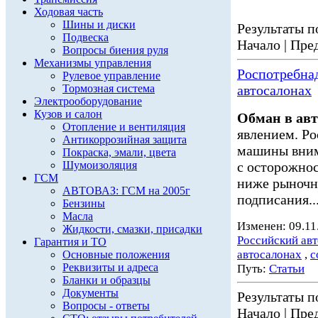
Ходовая часть
Шины и диски
Результаты по
Подвеска
Начало | Пред
Вопросы биения руля
Механизмы управления
Роспотребнад
Рулевое управление
Тормозная система
автосалонах
Электрооборудование
Кузов и салон
Обман в авт
Отопление и вентиляция
явлением. Ро
Антикоррозийная защита
машины вним
Покраска, эмали, цвета
Шумоизоляция
с осторожно
ГСМ
ниже рыночно
АВТОВАЗ: ГСМ на 2005г
подписания..
Бензины
Масла
Изменен: 09.11
Жидкости, смазки, присадки
Российский ав
Гарантия и ТО
автосалонах
,
с
Основные положения
Реквизиты и адреса
Путь:
Статьи
Бланки и образцы
Документы
Результаты по
Вопросы - ответы
Начало | Пред