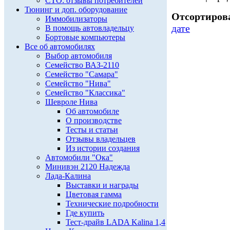
СТО: отзывы потребителей
Тюнинг и доп. оборудование
Отсортирова
Иммобилизаторы
дате
В помощь автовладельцу
Бортовые компьютеры
Все об автомобилях
Выбор автомобиля
Семейство ВАЗ-2110
Семейство "Самара"
Семейство "Нива"
Семейство "Классика"
Шевроле Нива
Об автомобиле
О производстве
Тесты и статьи
Отзывы владельцев
Из истории создания
Автомобили "Ока"
Минивэн 2120 Надежда
Лада-Калина
Выставки и награды
Цветовая гамма
Технические подробности
Где купить
Тест-драйв LADA Kalina 1,4