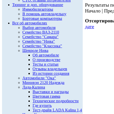
СТО: отзывы потребителей
Результаты по
Тюнинг и доп. оборудование
Иммобилизаторы
Начало | Пред
В помощь автовладельцу
Бортовые компьютеры
Отсортирова
Все об автомобилях
дате
Выбор автомобиля
Семейство ВАЗ-2110
Семейство "Самара"
Семейство "Нива"
Семейство "Классика"
Шевроле Нива
Об автомобиле
О производстве
Тесты и статьи
Отзывы владельцев
Из истории создания
Автомобили "Ока"
Минивэн 2120 Надежда
Лада-Калина
Выставки и награды
Цветовая гамма
Технические подробности
Где купить
Тест-драйв LADA Kalina 1,4