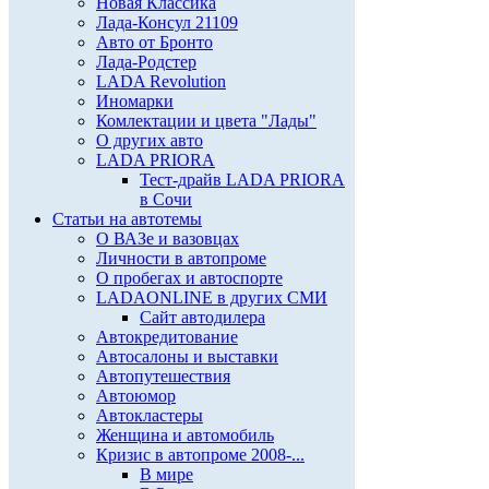
Новая Классика
Лада-Консул 21109
Авто от Бронто
Лада-Родстер
LADA Revolution
Иномарки
Комлектации и цвета "Лады"
О других авто
LADA PRIORA
Тест-драйв LADA PRIORA
в Сочи
Статьи на автотемы
О ВАЗе и вазовцах
Личности в автопроме
О пробегах и автоспорте
LADAONLINE в других СМИ
Сайт автодилера
Автокредитование
Автосалоны и выставки
Автопутешествия
Автоюмор
Автокластеры
Женщина и автомобиль
Кризис в автопроме 2008-...
В мире