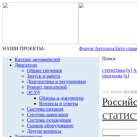
НАШИ ПРОЕКТЫ:
Форум Автолада
Авто спра
Поиск
Каталог автомобилей
Двигатели
статистика
[
x
]
А
Общие сведения
прогнозы
[
x
]
Запуск и работа
Диагностика и регулировки
Ремонт двигателей
модел
АЕБ
бренды
ЭСУД
Обзоры и документы
Россий
Вопросы и ответы
Система питания
статис
Система зажигания
Система охлаждения
Газовое оборудование
Другие вопросы
Трансмиссия