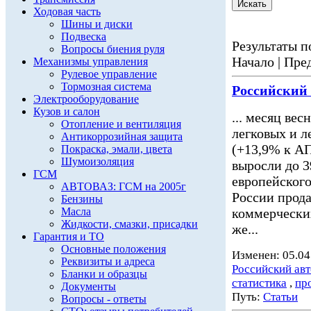
Ходовая часть
Шины и диски
Подвеска
Результаты по
Вопросы биения руля
Начало | Пред
Механизмы управления
Рулевое управление
Тормозная система
Российский
Электрооборудование
Кузов и салон
... месяц вес
Отопление и вентиляция
легковых и 
Антикоррозийная защита
(+13,9% к АП
Покраска, эмали, цвета
Шумоизоляция
выросли до 3
ГСМ
европейского
АВТОВАЗ: ГСМ на 2005г
России прода
Бензины
Масла
коммерчески
Жидкости, смазки, присадки
же...
Гарантия и ТО
Основные положения
Изменен: 05.04
Реквизиты и адреса
Российский ав
Бланки и образцы
статистика
,
пр
Документы
Путь:
Статьи
Вопросы - ответы