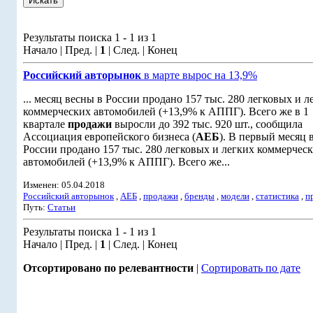
Результаты поиска 1 - 1 из 1
Начало | Пред. |
1
| След. | Конец
Российский авторынок
в марте вырос на 13,9%
... месяц весны в России продано 157 тыс. 280 легковых и л
коммерческих автомобилей (+13,9% к АППГ). Всего же в 1
квартале
продажи
выросли до 392 тыс. 920 шт., сообщила
Ассоциация европейского бизнеса (
АЕБ
). В первый месяц 
России продано 157 тыс. 280 легковых и легких коммерчес
автомобилей (+13,9% к АППГ). Всего же...
Изменен: 05.04.2018
Российский авторынок
,
АЕБ
,
продажи
,
бренды
,
модели
,
статистика
,
п
Путь:
Статьи
Результаты поиска 1 - 1 из 1
Начало | Пред. |
1
| След. | Конец
Отсортировано по релевантности
|
Сортировать по дате