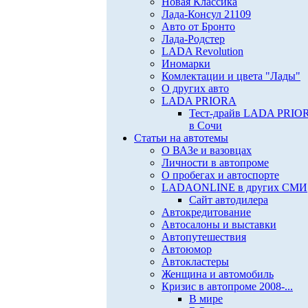
Новая Классика
Лада-Консул 21109
Авто от Бронто
Лада-Родстер
LADA Revolution
Иномарки
Комлектации и цвета "Лады"
О других авто
LADA PRIORA
Тест-драйв LADA PRIO
в Сочи
Статьи на автотемы
О ВАЗе и вазовцах
Личности в автопроме
О пробегах и автоспорте
LADAONLINE в других СМИ
Сайт автодилера
Автокредитование
Автосалоны и выставки
Автопутешествия
Автоюмор
Автокластеры
Женщина и автомобиль
Кризис в автопроме 2008-...
В мире