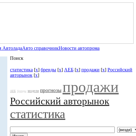
 Автолада
Авто справочник
Новости автопрома
Поиск
статистика
[
x
]
бренды
[
x
]
АЕБ
[
x
]
продажи
[
x
]
Российский
авторынок
[
x
]
продажи
прогнозы
модели
АЕБ
бренды
Российский авторынок
статистика