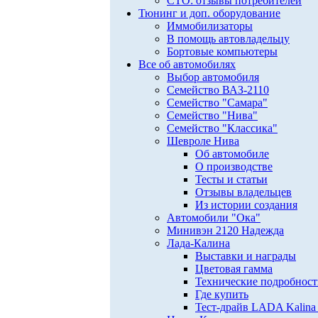
СТО: отзывы потребителей
Тюнинг и доп. оборудование
Иммобилизаторы
В помощь автовладельцу
Бортовые компьютеры
Все об автомобилях
Выбор автомобиля
Семейство ВАЗ-2110
Семейство "Самара"
Семейство "Нива"
Семейство "Классика"
Шевроле Нива
Об автомобиле
О производстве
Тесты и статьи
Отзывы владельцев
Из истории создания
Автомобили "Ока"
Минивэн 2120 Надежда
Лада-Калина
Выставки и награды
Цветовая гамма
Технические подробнос
Где купить
Тест-драйв LADA Kalina 