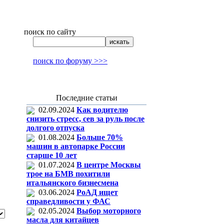
поиск по сайту
поиск по форуму >>>
Последние статьи
02.09.2024
Как водителю
снизить стресс, сев за руль после
долгого отпуска
01.08.2024
Больше 70%
машин в автопарке России
старше 10 лет
01.07.2024
В центре Москвы
трое на БМВ похитили
итальянского бизнесмена
03.06.2024
РоАД ищет
справедливости у ФАС
02.05.2024
Выбор моторного
масла для китайцев