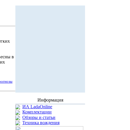
егких
весны в
ких
рогнозы
Информация
ИА LadaOnline
Комплектации
Обзоры и статьи
Техника вождения