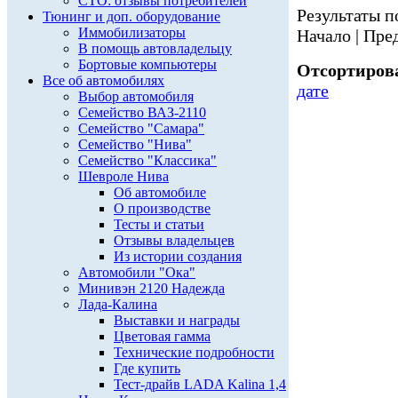
СТО: отзывы потребителей
Результаты по
Тюнинг и доп. оборудование
Иммобилизаторы
Начало | Пред
В помощь автовладельцу
Бортовые компьютеры
Отсортирова
Все об автомобилях
дате
Выбор автомобиля
Семейство ВАЗ-2110
Семейство "Самара"
Семейство "Нива"
Семейство "Классика"
Шевроле Нива
Об автомобиле
О производстве
Тесты и статьи
Отзывы владельцев
Из истории создания
Автомобили "Ока"
Минивэн 2120 Надежда
Лада-Калина
Выставки и награды
Цветовая гамма
Технические подробности
Где купить
Тест-драйв LADA Kalina 1,4