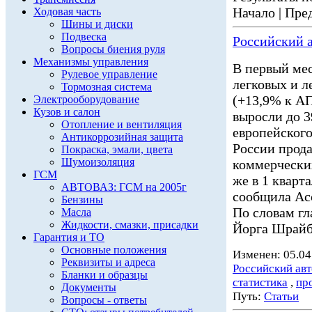
Начало | Пред
Ходовая часть
Шины и диски
Подвеска
Российский а
Вопросы биения руля
Механизмы управления
В первый мес
Рулевое управление
легковых и 
Тормозная система
(+13,9% к АП
Электрооборудование
Кузов и салон
выросли до 3
Отопление и вентиляция
европейского
Антикоррозийная защита
России прода
Покраска, эмали, цвета
Шумоизоляция
коммерчески
ГСМ
же в 1 кварт
АВТОВАЗ: ГСМ на 2005г
сообщила Асс
Бензины
По словам г
Масла
Жидкости, смазки, присадки
Йорга Шрайб
Гарантия и ТО
Основные положения
Изменен: 05.04
Реквизиты и адреса
Российский ав
Бланки и образцы
статистика
,
пр
Документы
Путь:
Статьи
Вопросы - ответы