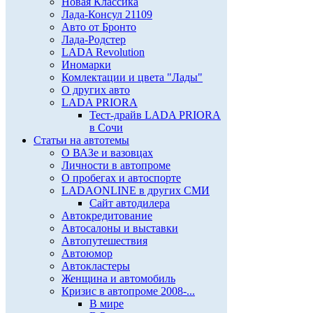
Новая Классика
Лада-Консул 21109
Авто от Бронто
Лада-Родстер
LADA Revolution
Иномарки
Комлектации и цвета "Лады"
О других авто
LADA PRIORA
Тест-драйв LADA PRIORA
в Сочи
Статьи на автотемы
О ВАЗе и вазовцах
Личности в автопроме
О пробегах и автоспорте
LADAONLINE в других СМИ
Сайт автодилера
Автокредитование
Автосалоны и выставки
Автопутешествия
Автоюмор
Автокластеры
Женщина и автомобиль
Кризис в автопроме 2008-...
В мире