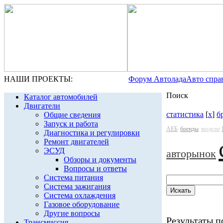
НАШИ ПРОЕКТЫ:
Форум Автолада
Авто спра
Поиск
Каталог автомобилей
Двигатели
статистика
[
x
]
б
Общие сведения
Запуск и работа
АЕБ
бренды
модели
Диагностика и регулировки
Ремонт двигателей
ЭСУД
авторынок
Обзоры и документы
Вопросы и ответы
Система питания
Система зажигания
Система охлаждения
Газовое оборудование
Другие вопросы
Результаты по
Трансмиссия