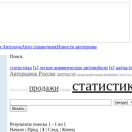
 Автолада
Авто справочник
Новости автопрома
Поиск
статистика
[
x
]
легкие коммерческие автомобили
[
x
]
запчаст
Авторынок России
запчасти
легкие коммерческие автомобили
Мерседес 
статисти
продажи
Мерседес-Бенц
СичАвто
Результаты поиска 1 - 1 из 1
Начало | Пред. |
1
| След. | Конец