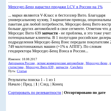
Мерседес-Бенц нарастил продажи LCV в России на 1%
... марки являются V-Класс и бестселлер Вито. Благодаря
универсальному кузову, 3 вариантам привода, опциональн
пакетам для любой потребности, Мерседес-Бенц Вито вост
больше других автомобилей в свое сегменте. Отметим что 
Мерседес Вито 639
запчасти
- не проблема, и это тоже учи
потенциальные клиенты. В 1 полугодии российские дилер
подразделения Мерседес-Бенц Вэнс передали покупателям 2
749 малотоннажных машин (+1% к АППГ). По словам
гендиректора Мерседес-Бенц Вэнса в России...
Изменен: 18.08.2017
Авторынок России
,
легкие коммерческие автомобили
,
Мерседес-Бенц
,
статистика
,
Мерседес Вито 639
,
запчасти
,
СичАвто
Путь:
Статьи
Результаты поиска 1 - 1 из 1
Начало | Пред. |
1
| След. | Конец
Сортировать по релевантности
|
Отсортировано по дате