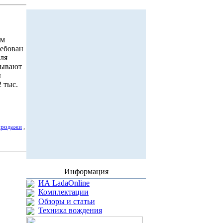
ым
ребован
для
тывают
ы
 тыс.
продажи
,
Информация
ИА LadaOnline
Комплектации
Обзоры и статьи
Техника вождения