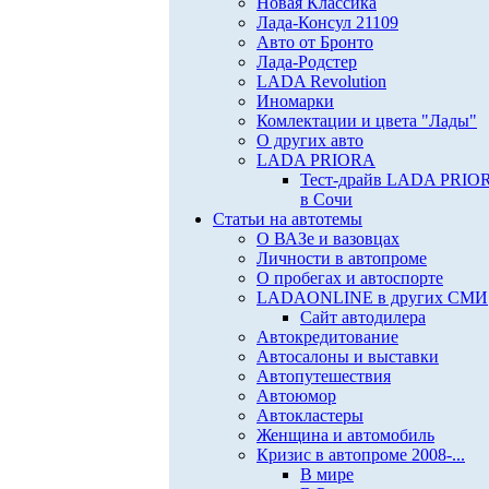
Новая Классика
Лада-Консул 21109
Авто от Бронто
Лада-Родстер
LADA Revolution
Иномарки
Комлектации и цвета "Лады"
О других авто
LADA PRIORA
Тест-драйв LADA PRIO
в Сочи
Статьи на автотемы
О ВАЗе и вазовцах
Личности в автопроме
О пробегах и автоспорте
LADAONLINE в других СМИ
Сайт автодилера
Автокредитование
Автосалоны и выставки
Автопутешествия
Автоюмор
Автокластеры
Женщина и автомобиль
Кризис в автопроме 2008-...
В мире