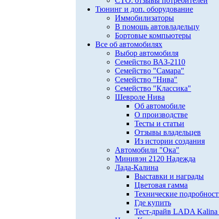
СТО: отзывы потребителей
Тюнинг и доп. оборудование
Иммобилизаторы
В помощь автовладельцу
Бортовые компьютеры
Все об автомобилях
Выбор автомобиля
Семейство ВАЗ-2110
Семейство "Самара"
Семейство "Нива"
Семейство "Классика"
Шевроле Нива
Об автомобиле
О производстве
Тесты и статьи
Отзывы владельцев
Из истории создания
Автомобили "Ока"
Минивэн 2120 Надежда
Лада-Калина
Выставки и награды
Цветовая гамма
Технические подробнос
Где купить
Тест-драйв LADA Kalina 