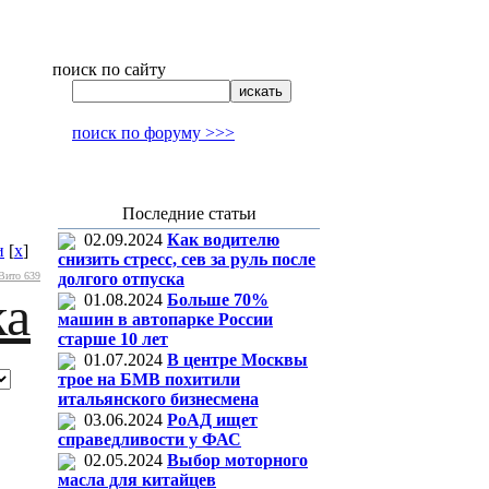
поиск по сайту
поиск по форуму >>>
Последние статьи
02.09.2024
Как водителю
и
[
x
]
снизить стресс, сев за руль после
Вито 639
долгого отпуска
ка
01.08.2024
Больше 70%
машин в автопарке России
старше 10 лет
01.07.2024
В центре Москвы
трое на БМВ похитили
итальянского бизнесмена
03.06.2024
РоАД ищет
справедливости у ФАС
02.05.2024
Выбор моторного
масла для китайцев