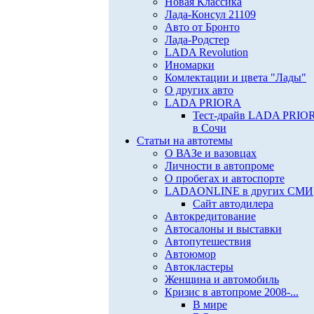
Новая Классика
Лада-Консул 21109
Авто от Бронто
Лада-Родстер
LADA Revolution
Иномарки
Комлектации и цвета "Лады"
О других авто
LADA PRIORA
Тест-драйв LADA PRIO
в Сочи
Статьи на автотемы
О ВАЗе и вазовцах
Личности в автопроме
О пробегах и автоспорте
LADAONLINE в других СМИ
Сайт автодилера
Автокредитование
Автосалоны и выставки
Автопутешествия
Автоюмор
Автокластеры
Женщина и автомобиль
Кризис в автопроме 2008-...
В мире