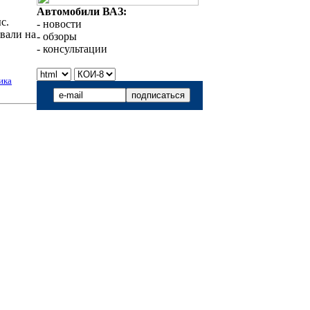
Автомобили ВАЗ:
с.
- новости
вали на
- обзоры
- консультации
ика