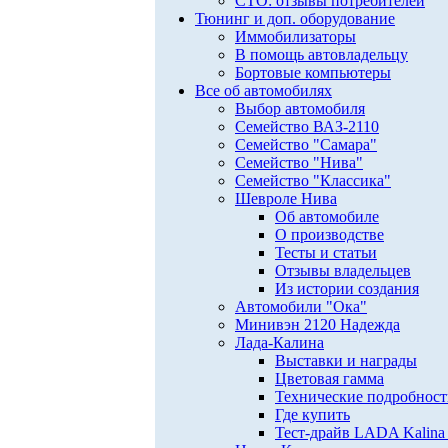
СТО: отзывы потребителей
Тюнинг и доп. оборудование
Иммобилизаторы
В помощь автовладельцу
Бортовые компьютеры
Все об автомобилях
Выбор автомобиля
Семейство ВАЗ-2110
Семейство "Самара"
Семейство "Нива"
Семейство "Классика"
Шевроле Нива
Об автомобиле
О производстве
Тесты и статьи
Отзывы владельцев
Из истории создания
Автомобили "Ока"
Минивэн 2120 Надежда
Лада-Калина
Выставки и награды
Цветовая гамма
Технические подробнос
Где купить
Тест-драйв LADA Kalina 