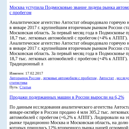
Москва уступила Подмосковью звание лидера рынка автом
с пробегом
Аналитическое агентство Автостат обнародовало горячую н
в январе 2017 г. крупнейшим вторичным рынком России ст
Московская область. За первый месяц года в Подмосковье 
18,7 тыс. легковых автомобилей с пробегом (+4% к АППГ).
Аналитическое агентство Автостат обнародовало горячую н
в январе 2017 г. крупнейшим вторичным рынком России ст
Московская область. За первый месяц года в Подмосковье 
18,7 тыс. легковых автомобилей с пробегом (+4% к АППГ).
Традиционный л
Изменен: 17.02.2017
Авторынок России
,
легковые автомобили с пробегом
,
Автостат
,
исслед
статистика
Путь:
Статьи
Продажи подержанных машин в России выросли на 6,2%
По данным исследования аналитического агентства Автоста
январе-октябре в России продано 4 млн 305,2 тыс. легковых
автомобилей с пробегом (+6,2% к АППГ). Лидировали на э
рынке традиционно Москва и Московская область, на долю
которых пришлись 12% вторичного рынка нашей огромной