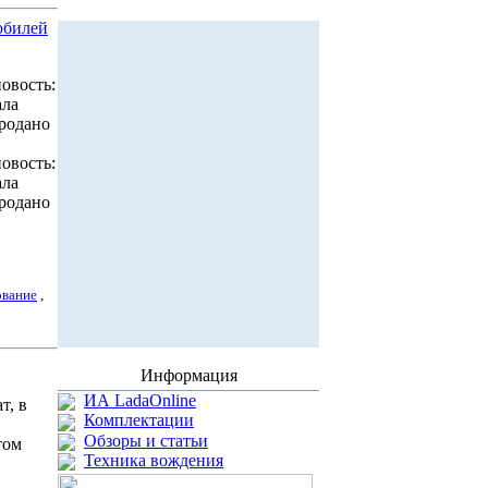
обилей
овость:
ала
продано
овость:
ала
продано
ование
,
Информация
ИА LadaOnline
т, в
Комплектации
Обзоры и статьи
том
Техника вождения