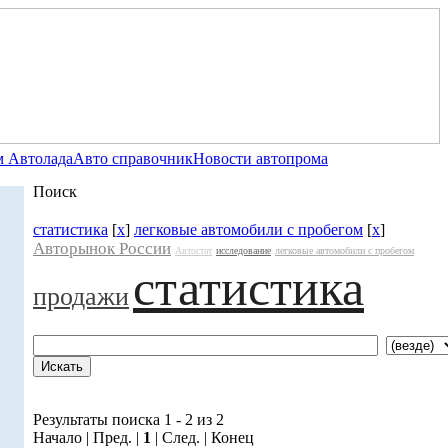
 Автолада
Авто справочник
Новости автопрома
Поиск
статистика
[
x
]
легковые автомобили с пробегом
[
x
]
Авторынок России
Автостат
исследование
легковые автомобили с пробегом
статистика
продажи
Результаты поиска 1 - 2 из 2
Начало | Пред. |
1
| След. | Конец