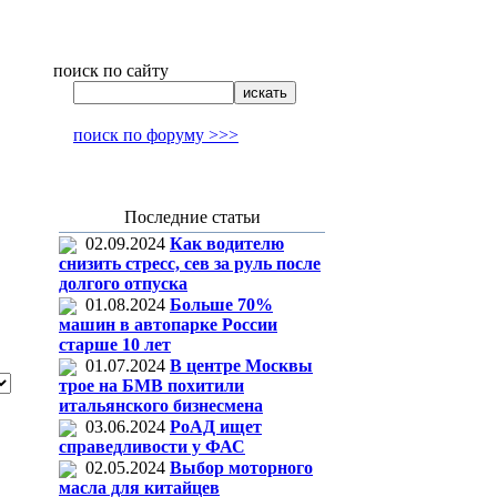
поиск по сайту
поиск по форуму >>>
Последние статьи
02.09.2024
Как водителю
снизить стресс, сев за руль после
долгого отпуска
01.08.2024
Больше 70%
машин в автопарке России
старше 10 лет
01.07.2024
В центре Москвы
трое на БМВ похитили
итальянского бизнесмена
03.06.2024
РоАД ищет
справедливости у ФАС
02.05.2024
Выбор моторного
масла для китайцев